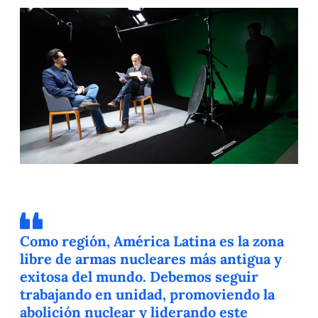
Como región, América Latina es la zona
libre de armas nucleares más antigua y
exitosa del mundo. Debemos seguir
trabajando en unidad, promoviendo la
abolición nuclear y liderando este