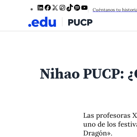
LinkedIn
Facebook
X
Instagram
TikTok
Spotify
YouTube
Cuéntanos tu histori
Nihao PUCP: ¿C
Las profesoras Xi
uno de los festi
Dragón».