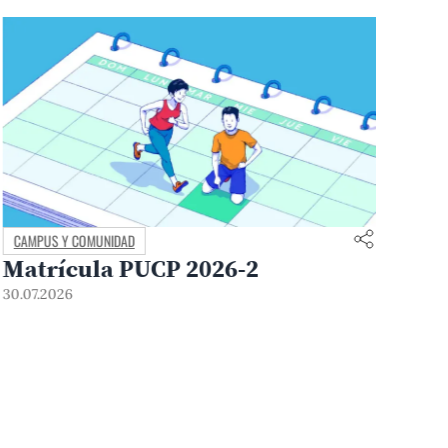
CAMPUS Y COMUNIDAD
CIE
Matrícula PUCP 2026-2
Xp
de
30.07.2026
po
In
30.0
at