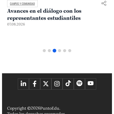
CAMPUS Y COMUNIDAD
Avances en el diálogo con los
representantes estudiantiles
07.08.2026
0
2026
Copyright ©
PuntoEdu.
Todos los derechos reservados