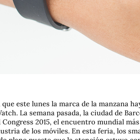
 que este lunes la marca de la manzana hay
atch. La semana pasada, la ciudad de Barc
d Congress 2015, el encuentro mundial más
dustria de los móviles. En esta feria, los s
o plano puesto que la atención estuvo co