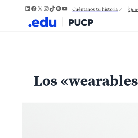
LinkedIn
Facebook
X
Instagram
TikTok
Spotify
YouTube
Cuéntanos tu historia
Qui
Los «wearables»