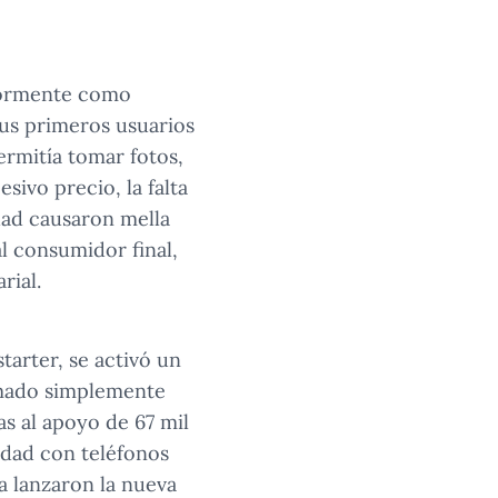
riormente como
Sus primeros usuarios
ermitía tomar fotos,
ivo precio, la falta
idad causaron mella
l consumidor final,
rial.
tarter, se activó un
amado simplemente
as al apoyo de 67 mil
idad con teléfonos
a lanzaron la nueva