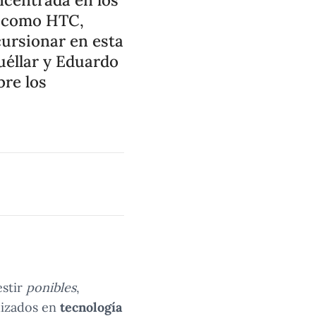
s como HTC,
cursionar en esta
uéllar y Eduardo
bre los
estir
ponibles
,
alizados en
tecnología