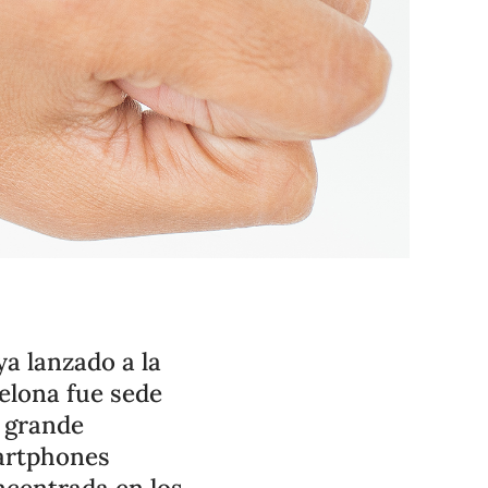
a lanzado a la
elona fue sede
 grande
martphones
ncentrada en los