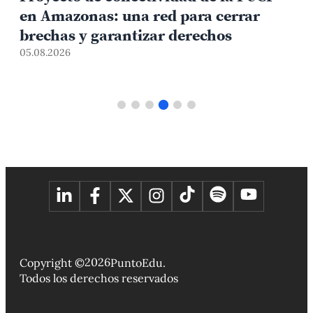
en Amazonas: una red para cerrar
brechas y garantizar derechos
05.08.2026
0
2026
Copyright ©
PuntoEdu.
Todos los derechos reservados