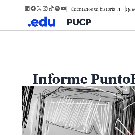
LinkedIn
Facebook
X
Instagram
TikTok
Spotify
YouTube
Cuéntanos tu historia
Qui
Informe Punto