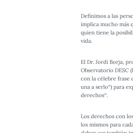
Definimos a las per
implica mucho más q
quien tiene la posib
vida.
El Dr. Jordi Borja, p
Observatorio DESC (D
con la célebre frase
una a serlo”) para e
derechos”.
Los derechos con los
los mismos para cad
deben ser también in