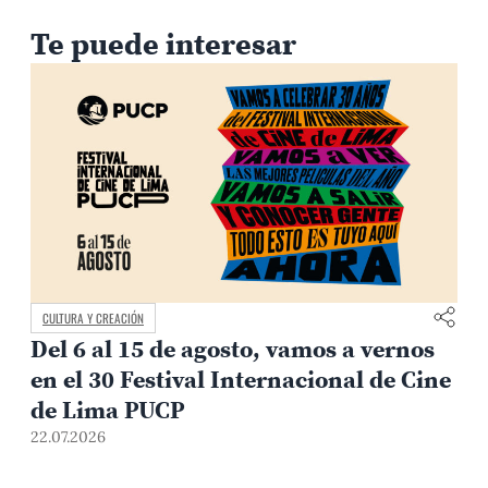
Te puede interesar
CULTURA Y CREACIÓN
gosto, vamos a vernos
Estudio revela que e
l Internacional de Cine
cooperación entre 
son universales y si
mundo
20.07.2026