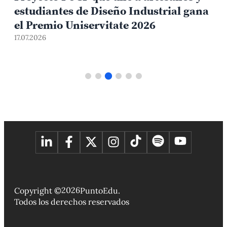
estudiantes de Diseño Industrial gana
el Premio Uniservitate 2026
17.07.2026
1
2026
Copyright ©
PuntoEdu.
Todos los derechos reservados