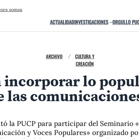
énes somos
ACTUALIDAD
INVESTIGACIONES
ORGULLO PU
ARCHIVO
CULTURA Y
/
CREACIÓN
 incorporar lo popul
e las comunicacione
tó la PUCP para participar del Seminario «
icación y Voces Populares» organizado por