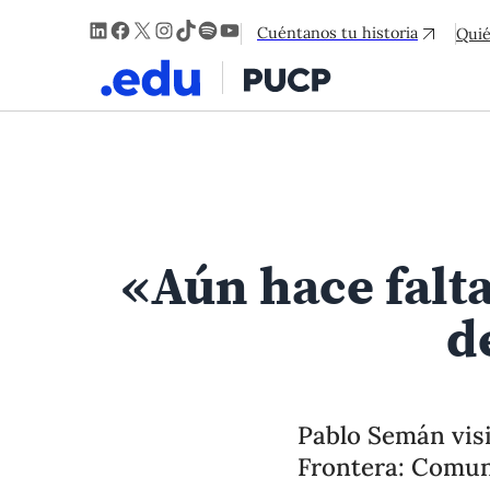
LinkedIn
Facebook
X
Instagram
TikTok
Spotify
YouTube
Cuéntanos tu historia
Qui
«Aún hace falta
d
Pablo Semán visi
Frontera: Comun