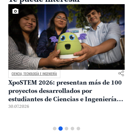
CIENCIA, TECNOLOGÍA E INGENIERÍA
XpoSTEM 2026: presentan más de 100
proyectos desarrollados por
estudiantes de Ciencias e Ingeniería
PUCP orientados a atender
30.07.2026
1
necesidades del país