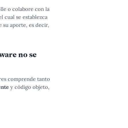
lle o colabore con la
l cual se establezca
 su aporte, es decir,
tware no se
ares comprende tanto
ente
y código objeto,