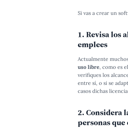
Si vas a crear un so
1. Revisa los 
emplees
Actualmente mucho
uso libre
, como es e
verifiques los alcanc
entre sí, o si se ada
casos dichas licenci
2. Considera l
personas que e