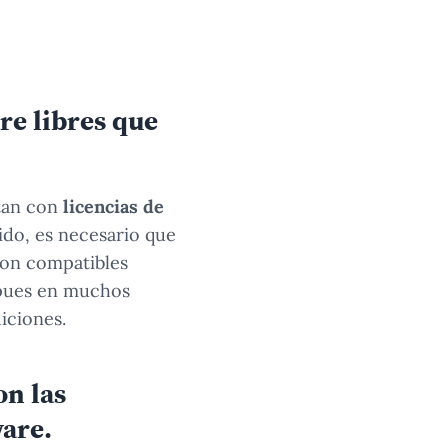
are libres que
ntan con
licencias de
ido, es necesario que
 son compatibles
, pues en muchos
iciones.
on las
ware.