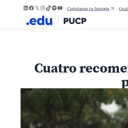
LinkedIn
Facebook
X
Instagram
TikTok
Spotify
YouTube
Cuéntanos tu historia
Qui
Cuatro recome
p