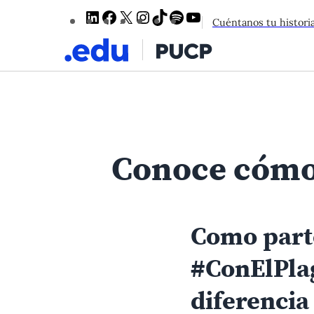
LinkedIn
Facebook
X
Instagram
TikTok
Spotify
YouTube
Cuéntanos tu histori
Conoce cómo 
Como part
#ConElPla
diferencia