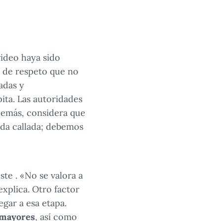
video haya sido
a de respeto que no
adas y
ita. Las autoridades
demás, considera que
eda callada; debemos
e . «No se valora a
xplica. Otro factor
egar a esa etapa.
 mayores
, así como