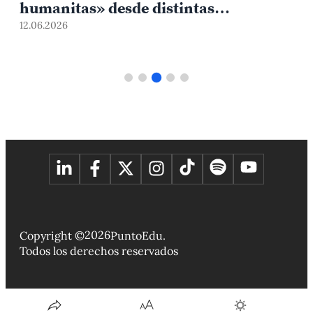
humanitas» desde distintas
disciplinas
12.06.2026
2
2026
Copyright ©
PuntoEdu.
Todos los derechos reservados