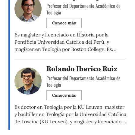
Profesor del Departamento Académico de
Teología
Conoce más
Es magíster y licenciado en Historia por la
Pontificia Universidad Católica del Perú, y
magíster en Teología por Boston College. Es
profesor asociado del Departamento de Teología,
y coordinador de la Comisión de Fe y Cultura de
Rolando Iberico Ruiz
la PUCP. Su investigación se centra en la
Profesor del Departamento Académico de
recepción del Concilio Vaticano II en América
Teología
Latina y participa […]
Conoce más
Es doctor en Teología por la KU Leuven, magíster
y bachiller en Teología por la Universidad Católica
de Lovaina (KU Leuven), y magíster y licenciado
en Historia por la PUCP. Investiga sobre la historia