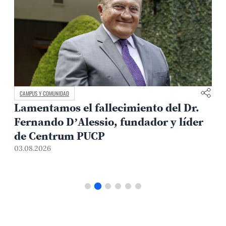
AMPUS Y COMUNIDAD
MEDIO AM
amentamos el fallecimiento del Dr.
Arque
ernando D’Alessio, fundador y líder
meto
e Centrum PUCP
riesg
.08.2026
31.07.20