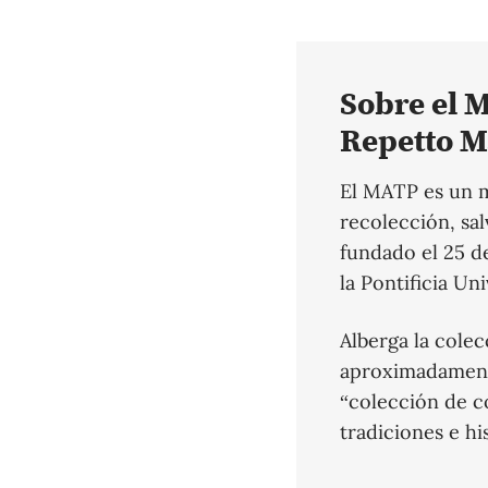
Sobre el M
Repetto M
El MATP es un m
recolección, sa
fundado el 25 d
la Pontificia Un
Alberga la cole
aproximadamente
“colección de c
tradiciones e hi