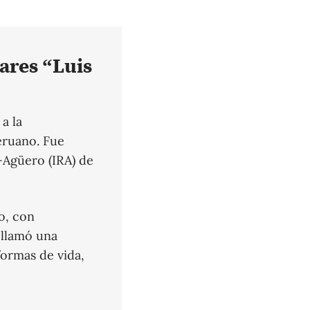
ares “Luis
a la
eruano. Fue
-Agüero (IRA) de
o, con
 llamó una
formas de vida,