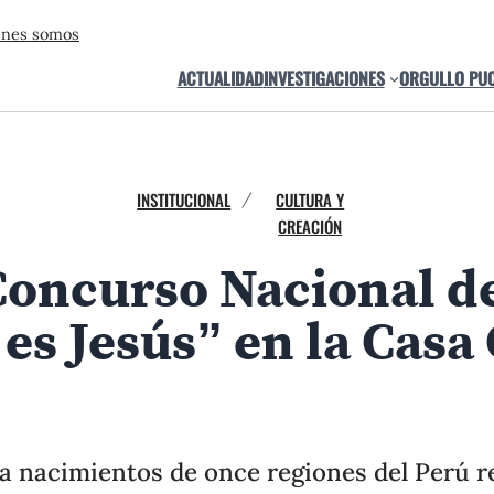
énes somos
ACTUALIDAD
INVESTIGACIONES
ORGULLO PU
INSTITUCIONAL
CULTURA Y
/
CREACIÓN
 Concurso Nacional 
s de 50 nacimientos que puedes ver en la Casa O’Higgins
es Jesús” en la Casa
imientos que puedes ver en la Casa O’Higgins.
 nacimientos de once regiones del Perú re