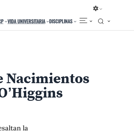
CP
VIDA UNIVERSITARIA
DISCIPLINAS
Compartir
Cambiar el tamaño
de Nacimientos
.
 O’Higgins
1
/
8
saltan la