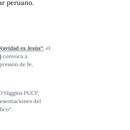
ar peruano.
Navidad es Jesús”
, el
)
convoca a
presión de fe,
 O’Higgins PUCP,
resentaciones del
lico”.