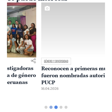
GÉNERO Y DIVERSIDAD
Reconocen a primeras mujeres que
o
fueron nombradas autoridades en la
PUCP
16.04.2026
0