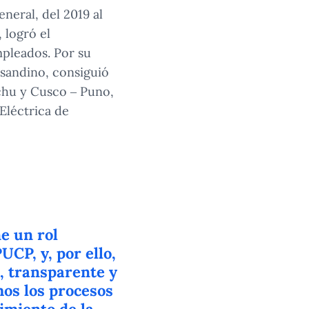
neral, del 2019 al
 logró el
mpleados. Por su
nsandino, consiguió
cchu y Cusco – Puno,
Eléctrica de
e un rol
UCP, y, por ello,
, transparente y
mos los procesos