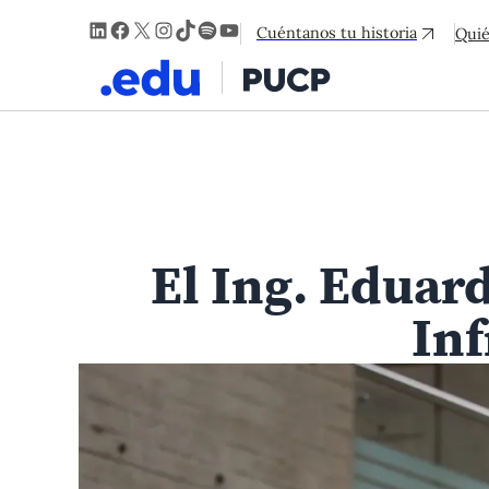
LinkedIn
Facebook
X
Instagram
TikTok
Spotify
YouTube
Cuéntanos tu historia
Qui
El Ing. Eduar
Inf