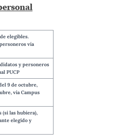
personal
de elegibles.
 personeros vía
ndidatos y personeros
tual PUCP
del 9 de octubre,
tubre,
vía Campus
(si las hubiera),
nte elegido y