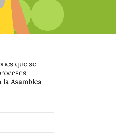
ones que se
procesos
n la Asamblea