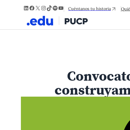
LinkedIn
Facebook
X
Instagram
TikTok
Spotify
YouTube
Cuéntanos tu historia
Qui
Convocato
construyam