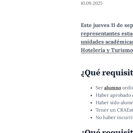
10.09.2025
Este jueves 11 de se
representantes estud
unidades académicas
Hotelería y Turismo
¿Qué requisi
Ser
alumno
ordin
Haber aprobado d
Haber sido alumn
Tener un CRAEst 
No haber incurri
¿Qué requisi