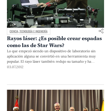
CIENCIA, TECNOLOGÍA E INGENIERÍA
Rayos láser: ¿Es posible crear espadas
como las de Star Wars?
Lo que empezó siendo un dispositivo de laboratorio sin
aplicación alguna se convirtió en una herramienta muy
popular. El rayo láser también redujo su tamaño y ha
logrado ser igual que la cabeza de un alfiler. El profesor
03.07.2012
Miguel Asmad, docente del Departamento de Ciencias y
quien el próximo ciclo (2012-2) dictará el curso
‘Introducción a los láser’ en la Maestría en Física Aplicada,
nos presenta en detalle este invento con 52 años de
antigüedad.