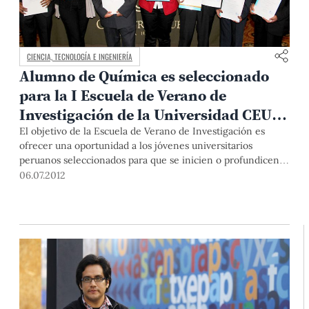
CIENCIA, TECNOLOGÍA E INGENIERÍA
Alumno de Química es seleccionado
para la I Escuela de Verano de
Investigación de la Universidad CEU
de San Pablo de Madrid
El objetivo de la Escuela de Verano de Investigación es
ofrecer una oportunidad a los jóvenes universitarios
peruanos seleccionados para que se inicien o profundicen
en el mundo de la investigación a través de un programa
06.07.2012
académico dirigido a potenciar su formación. Son 10 los
estudiantes seleccionados.