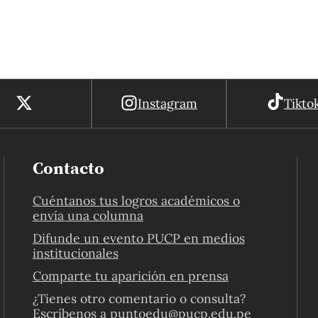
Alejandro […]
Instagram
Tikto
Contacto
Cuéntanos tus logros académicos o
envía una columna
Difunde un evento PUCP en medios
institucionales
Comparte tu aparición en prensa
¿Tienes otro comentario o consulta?
Escríbenos a
puntoedu@pucp.edu.pe