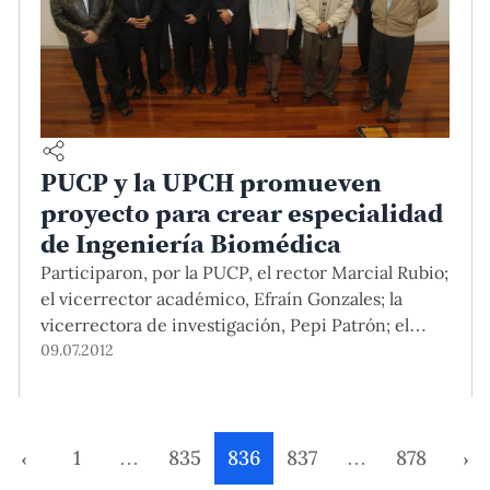
PUCP y la UPCH promueven
proyecto para crear especialidad
de Ingeniería Biomédica
Participaron, por la PUCP, el rector Marcial Rubio;
el vicerrector académico, Efraín Gonzales; la
vicerrectora de investigación, Pepi Patrón; el
vicerrector administrativo, Carlos Fosca; y los
09.07.2012
docentes del Departamento Académico de
Ingeniería, Marcial Blondet, Luis Vilcahuamán,
Benjamín Castañeda y Rossana Rivas. En
representación de la UPCH asistieron su rectora,
‹
1
…
835
836
837
…
878
›
Fabiola León-Velarde; el vicerrector académico,