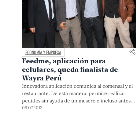
ECONOMÍA Y EMPRESA
Feedme, aplicación para
celulares, queda finalista de
Wayra Perú
Innovadora aplicación comunica al comensal y el
restaurante. De esta manera, permite realizar
pedidos sin ayuda de un mesero e incluso antes
de llegar al local. Ha sido desarrollada por un
09.07.2012
grupo de ingenieros entre los que se encuentra
un egresado y dos alumnos de la PUCP.