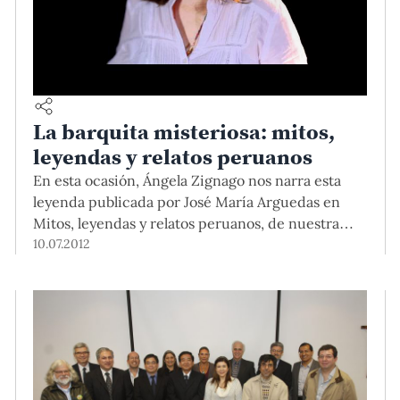
La barquita misteriosa: mitos,
leyendas y relatos peruanos
En esta ocasión, Ángela Zignago nos narra esta
leyenda publicada por José María Arguedas en
Mitos, leyendas y relatos peruanos, de nuestra
costa, sierra y selva.
10.07.2012