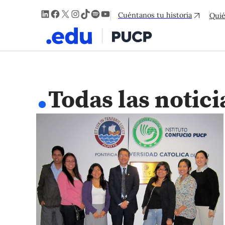
LinkedIn
Facebook
X
Instagram
TikTok
Spotify
YouTube
Cuéntanos tu historia
Qui
.
Todas las notici