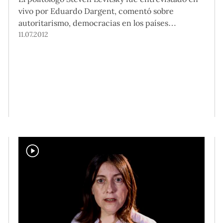
vivo por Eduardo Dargent, comentó sobre
autoritarismo, democracias en los países
latinoamericanos.
11.07.2012