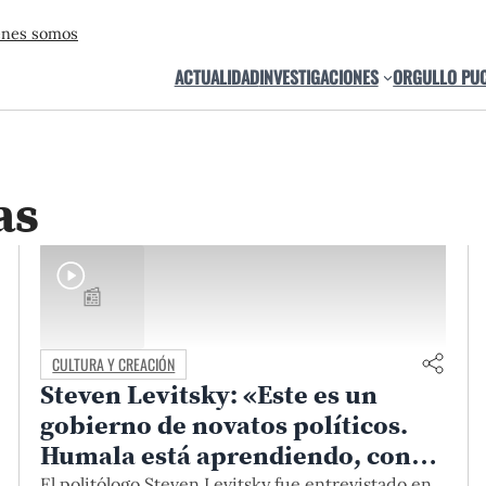
énes somos
ACTUALIDAD
INVESTIGACIONES
ORGULLO PU
as
📰
CULTURA Y CREACIÓN
Steven Levitsky: «Este es un
gobierno de novatos políticos.
Humala está aprendiendo, con
autogoles y aciertos»
El politólogo Steven Levitsky fue entrevistado en