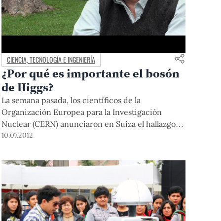
CIENCIA, TECNOLOGÍA E INGENIERÍA
¿Por qué es importante el bosón
de Higgs?
La semana pasada, los científicos de la
Organización Europea para la Investigación
Nuclear (CERN) anunciaron en Suiza el hallazgo
de lo que, al parecer, sería el bosón de Higgs, la
10.07.2012
pieza que faltaba en el estudio de la física
subatómica y que resulta clave para entender
cómo se formó el Universo. Al respecto,
conversamos con […]