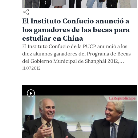
El Instituto Confucio anunció a
los ganadores de las becas para
estudiar en China
El Instituto Confucio de la PUCP anunció a los
diez alumnos ganadores del Programa de Becas
del Gobierno Municipal de Shanghái 2012,
quienes estudiarán la lengua y la cultura china
11.07.2012
por un periodo de 6 o 4 semanas en el campus
Hongkou de la Universidad de Estudios
Internacionales de Shanghái (SISU).