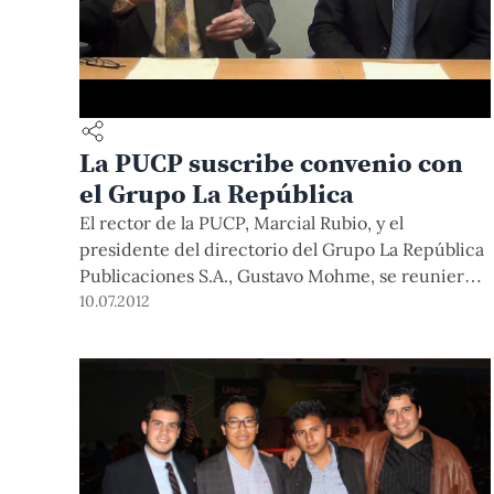
La PUCP suscribe convenio con
el Grupo La República
El rector de la PUCP, Marcial Rubio, y el
presidente del directorio del Grupo La República
Publicaciones S.A., Gustavo Mohme, se reunieron
el 10 de julio para concretar el convenio marco.
10.07.2012