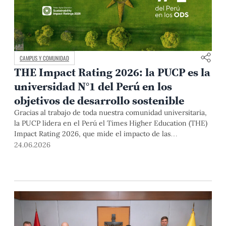
CAMPUS Y COMUNIDAD
THE Impact Rating 2026: la PUCP es la
universidad N°1 del Perú en los
objetivos de desarrollo sostenible
Gracias al trabajo de toda nuestra comunidad universitaria,
la PUCP lidera en el Perú el Times Higher Education (THE)
Impact Rating 2026, que mide el impacto de las
universidades respecto a los 17 objetivos de desarrollo
24.06.2026
sostenible (ODS) de la ONU. Es decir, mide aquello que nos
mueve cada día: construir un país más justo, formar
personas comprometidas y dejar una huella positiva en
quienes más la necesitan.