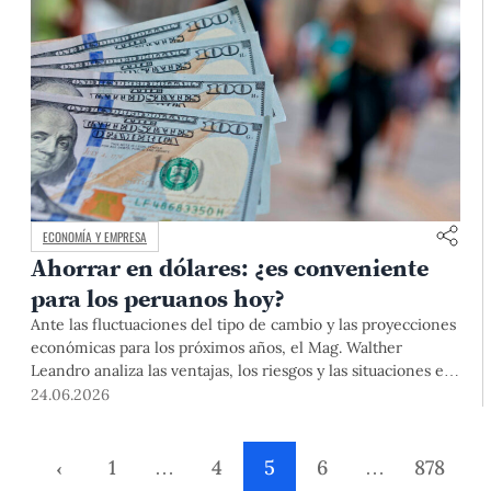
ECONOMÍA Y EMPRESA
Ahorrar en dólares: ¿es conveniente
para los peruanos hoy?
Ante las fluctuaciones del tipo de cambio y las proyecciones
económicas para los próximos años, el Mag. Walther
Leandro analiza las ventajas, los riesgos y las situaciones en
las que conviene mantener ahorros en esa moneda
24.06.2026
extranjera.
‹
1
…
4
5
6
…
878