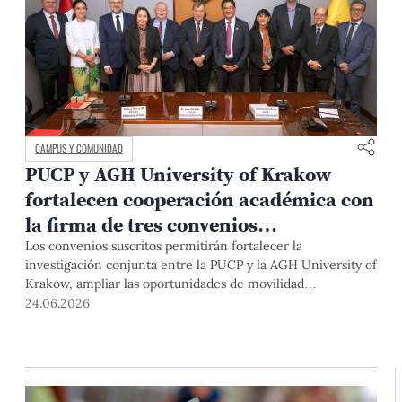
CAMPUS Y COMUNIDAD
PUCP y AGH University of Krakow
fortalecen cooperación académica con
la firma de tres convenios
internacionales
Los convenios suscritos permitirán fortalecer la
investigación conjunta entre la PUCP y la AGH University of
Krakow, ampliar las oportunidades de movilidad
internacional para estudiantes y docentes, y consolidar
24.06.2026
programas de intercambio académico.