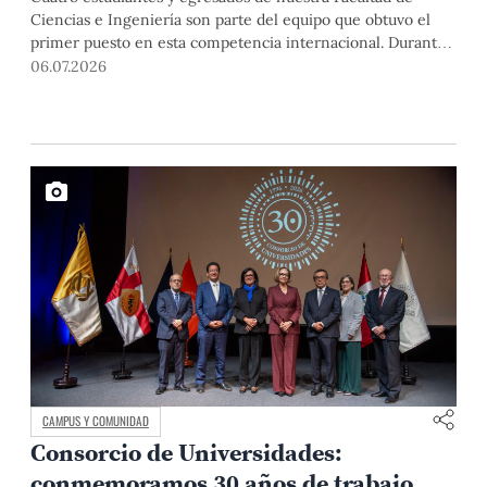
Ciencias e Ingeniería son parte del equipo que obtuvo el
primer puesto en esta competencia internacional. Durante
su destacada participación desarrollaron soluciones en
06.07.2026
robótica humanoide en un entorno internacional de alta
exigencia, donde la colaboración, la experimentación y el
intercambio académico fueron tan determinantes como el
desempeño técnico.
CAMPUS Y COMUNIDAD
Consorcio de Universidades:
conmemoramos 30 años de trabajo