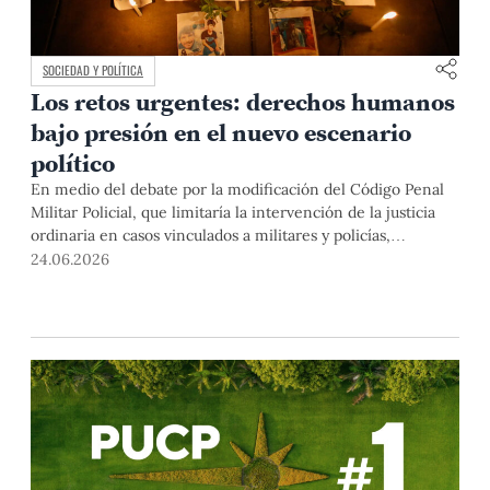
SOCIEDAD Y POLÍTICA
Los retos urgentes: derechos humanos
bajo presión en el nuevo escenario
político
En medio del debate por la modificación del Código Penal
Militar Policial, que limitaría la intervención de la justicia
ordinaria en casos vinculados a militares y policías,
Elizabeth Salmón y Félix Reátegui analizan los riesgos para
24.06.2026
los derechos humanos y las tareas pendientes del próximo
gobierno.