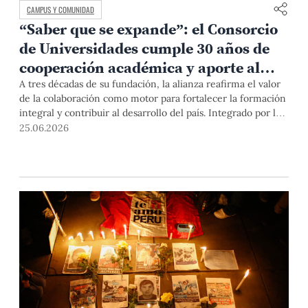
CAMPUS Y COMUNIDAD
“Saber que se expande”: el Consorcio
de Universidades cumple 30 años de
cooperación académica y aporte al
Perú
A tres décadas de su fundación, la alianza reafirma el valor
de la colaboración como motor para fortalecer la formación
integral y contribuir al desarrollo del país. Integrado por la
PUCP, la Universidad Peruana Cayetano Heredia, la
25.06.2026
Universidad del Pacífico y la Universidad de Lima, este
espacio impulsa iniciativas académicas y culturales, y se
pronuncia ante situaciones de coyuntura relacionadas con la
educación superior. Así, en tiempos de polarización, sigue
apostando por el diálogo y la cooperación.