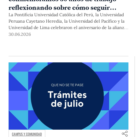
reflexionando sobre cómo seguir
aportando al país
La Pontificia Universidad Católica del Perú, la Universidad
Peruana Cayetano Heredia, la Universidad del Pacífico y la
Universidad de Lima celebraron el aniversario de la alianza
en una ceremonia en la que se repasaron logros, se renovó
30.06.2026
el compromiso de trabajar juntos, y de contribuir con el país
en un contexto de acelerados cambios tecnológicos y de
fragilidad institucional. El evento contó con las palabras de
autoridades y del exministro de Educación, Dr. Jaime
Saavedra.
CAMPUS Y COMUNIDAD