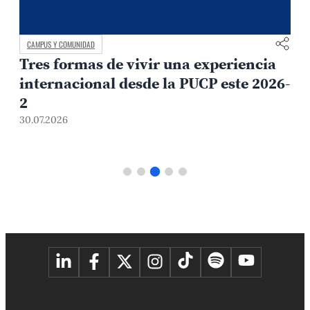
CAMPUS Y COMUNIDAD
Tres formas de vivir una experiencia
internacional desde la PUCP este 2026-
2
30.07.2026
3