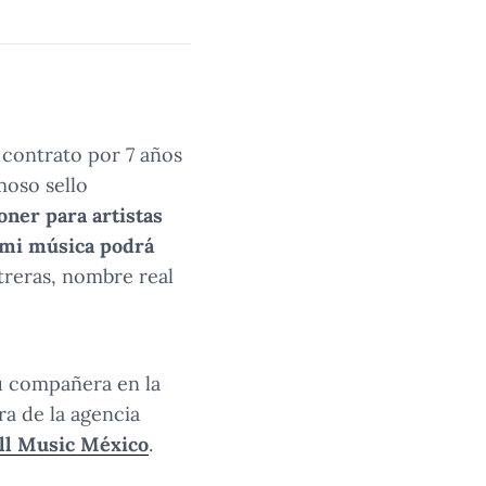
 contrato por 7 años
amoso sello
ner para artistas
 mi música podrá
reras, nombre real
su compañera en la
a de la agencia
ll Music México
.