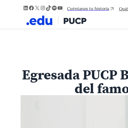
LinkedIn
Facebook
X
Instagram
TikTok
Spotify
YouTube
Cuéntanos tu historia
Qui
Egresada PUCP Be
del fam