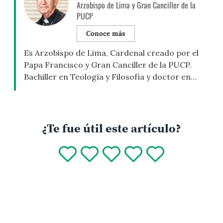
Arzobispo de Lima y Gran Canciller de la
PUCP
Conoce más
Es Arzobispo de Lima, Cardenal creado por el
Papa Francisco y Gran Canciller de la PUCP.
Bachiller en Teología y Filosofía y doctor en
Teología Dogmática por el Pontificio Colegio
Español San José, de Roma. Asimismo, es
sociólogo por la Universidad Nacional Mayor de
San Marcos. En nuestra Universidad ha sido
¿Te fue útil este artículo?
profesor del Departamento Académico […]