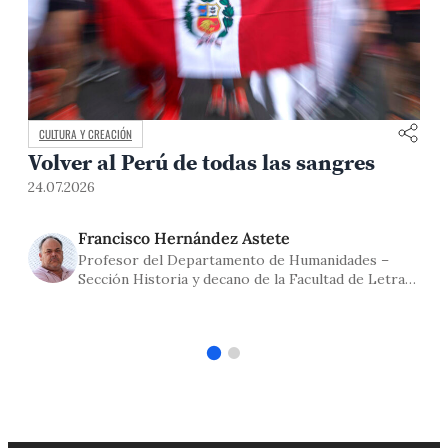
CULTURA Y CREACIÓN
Volver al Perú de todas las sangres
24.07.2026
1
Francisco Hernández Astete
Profesor del Departamento de Humanidades –
Sección Historia y decano de la Facultad de Letras
y Ciencias Humanas