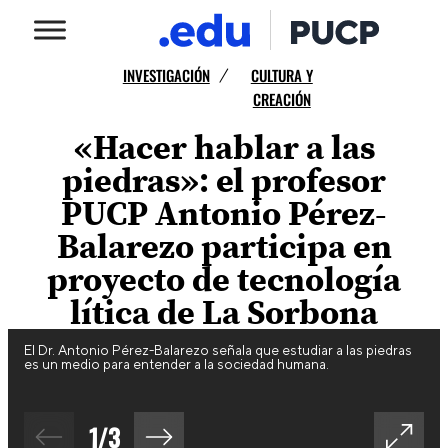
INVESTIGACIÓN
CULTURA Y
/
CREACIÓN
«Hacer hablar a las
piedras»: el profesor
PUCP Antonio Pérez-
Balarezo participa en
proyecto de tecnología
lítica de La Sorbona
El Dr. Antonio Pérez-Balarezo señala que estudiar a las piedras
es un medio para entender a la sociedad humana.
1
/
3