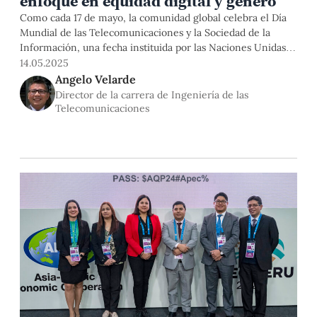
enfoque en equidad digital y género
Como cada 17 de mayo, la comunidad global celebra el Día
Mundial de las Telecomunicaciones y la Sociedad de la
Información, una fecha instituida por las Naciones Unidas y
la Unión Internacional de Telecomunicaciones (UIT) para
14.05.2025
visibilizar el impacto transformador de las tecnologías
Angelo Velarde
digitales en la sociedad y reflexionar sobre los desafíos aún
Director de la carrera de Ingeniería de las
pendientes en
Telecomunicaciones