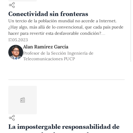
Conectividad sin fronteras
Un tercio de la población mundial no accede a Internet.
¿Hay algo, más allá de lo convencional, que cada país puede
hacer para revertir esta desfavorable condición?
Posiblemente, la respuesta no esté en lo que estos puedan
17.05.2023
hacer individualmente (que es mucho, pero no suficiente),
Alan Ramírez García
sino en lo que puedan hacer cooperando entre sí. Sobre
Profesor de la Sección Ingeniería de
Telecomunicaciones PUCP
📰
La impostergable responsabilidad de