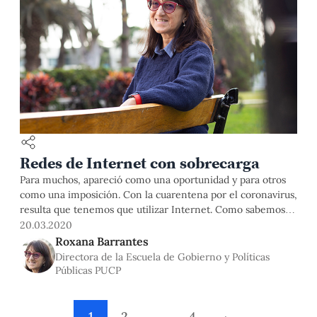
Redes de Internet con sobrecarga
Para muchos, apareció como una oportunidad y para otros
como una imposición. Con la cuarentena por el coronavirus,
resulta que tenemos que utilizar Internet. Como sabemos,
podemos acceder a él desde nuestros terminales móviles,
20.03.2020
las computadoras portátiles o aquellas de escritorio. En
Roxana Barrantes
cualquier caso, requerimos de una conexión a la red, sea
Directora de la Escuela de Gobierno y Políticas
por cables o
Públicas PUCP
1
2
…
4
›