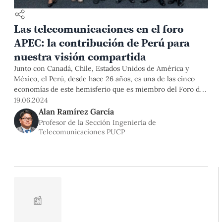
Las telecomunicaciones en el foro
APEC: la contribución de Perú para
nuestra visión compartida
Junto con Canadá, Chile, Estados Unidos de América y
México, el Perú, desde hace 26 años, es una de las cinco
economías de este hemisferio que es miembro del Foro de
Cooperación Económica de Asia Pacífico (APEC). Este es un
19.06.2024
espacio importante de múltiples reuniones, tópicos
Alan Ramírez García
relevantes y diversas recomendaciones de políticas públicas
Profesor de la Sección Ingeniería de
que se
Telecomunicaciones PUCP
📰