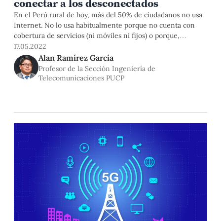
conectar a los desconectados
En el Perú rural de hoy, más del 50% de ciudadanos no usa
Internet. No lo usa habitualmente porque no cuenta con
cobertura de servicios (ni móviles ni fijos) o porque,
encontrándose en zonas con cobertura, su disposición de
17.05.2022
pago o su interés genuino por este servicio son limitados y,
Alan Ramírez García
en cualquier caso, el acceso
Profesor de la Sección Ingeniería de
Telecomunicaciones PUCP