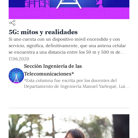
5G: mitos y realidades
Si uno cuenta con un dispositivo móvil encendido y con
servicio, significa, definitivamente, que una antena celular
se encuentra a una distancia entre los 50 m y 500 m de
donde uno se ubica, y que está irradiando ondas
17.06.2020
electromagnéticas, no desde hace poco, sino desde hace
Sección Ingeniería de las
muchos años atrás. Estas ondas electromagnéticas se
Telecomunicaciones*
emiten
*Esta columna fue escrita por los docentes del
Departamento de Ingeniería Manuel Yarlequé, Luis
Montes, Angelo Velarde y David Chávez