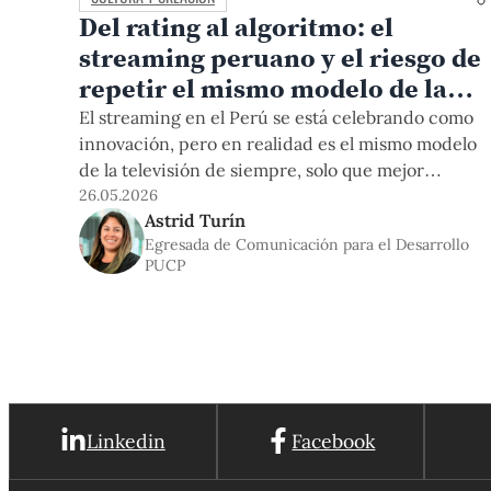
Del rating al algoritmo: el
streaming peruano y el riesgo de
repetir el mismo modelo de la
televisión
El streaming en el Perú se está celebrando como
innovación, pero en realidad es el mismo modelo
de la televisión de siempre, solo que mejor
distribuido. Así, cada vez más periodistas,
26.05.2026
Astrid Turín
programas y medios migran hacia el Internet en
Egresada de Comunicación para el Desarrollo
busca de consumir y/o desarrollar transmisiones
PUCP
en vivo y contenidos pensados para plataformas
como YouTube. Sin
Linkedin
Facebook