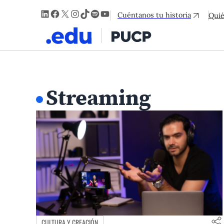
LinkedIn
Facebook
X
Instagram
TikTok
Spotify
YouTube
Cuéntanos tu historia
Qui
Streaming
CULTURA Y CREACIÓN