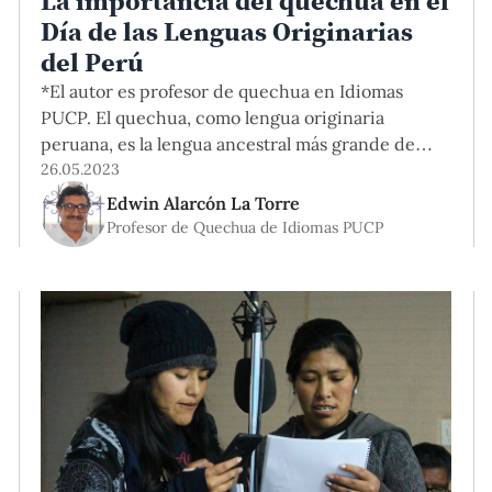
La importancia del quechua en el
Día de las Lenguas Originarias
del Perú
*El autor es profesor de quechua en Idiomas
PUCP. El quechua, como lengua originaria
peruana, es la lengua ancestral más grande de
América. Aunque su presencia es de primera
26.05.2023
importancia e ineludible al momento de
Edwin Alarcón La Torre
comprender al Perú como país único, con
Profesor de Quechua de Idiomas PUCP
identidad propia y alta trascendencia, muchas
veces no es reconocida en su verdadera