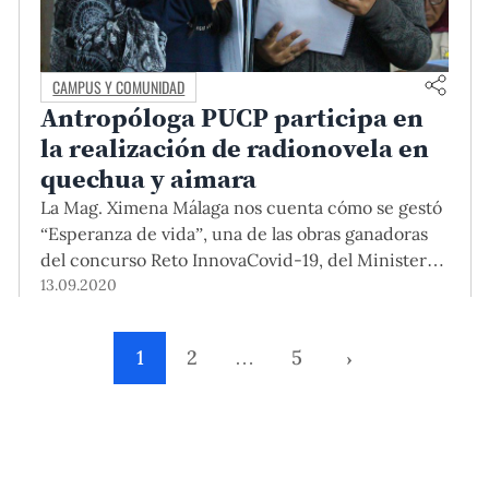
CAMPUS Y COMUNIDAD
Antropóloga PUCP participa en
la realización de radionovela en
quechua y aimara
La Mag. Ximena Málaga nos cuenta cómo se gestó
“Esperanza de vida”, una de las obras ganadoras
del concurso Reto InnovaCovid-19, del Ministerio
de la Producción. Esta historia tiene como tema
13.09.2020
principal el retorno a las comunidades a causa de
la pandemia.
1
2
…
5
›