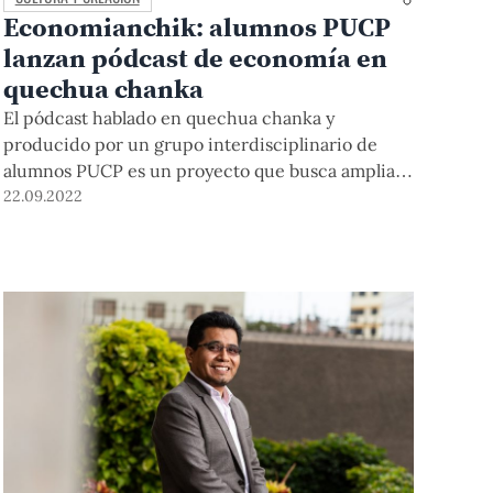
Economianchik: alumnos PUCP
lanzan pódcast de economía en
quechua chanka
El pódcast hablado en quechua chanka y
producido por un grupo interdisciplinario de
alumnos PUCP es un proyecto que busca ampliar
la oferta de espacios de discusión en quechua en
22.09.2022
la esfera pública y académica.