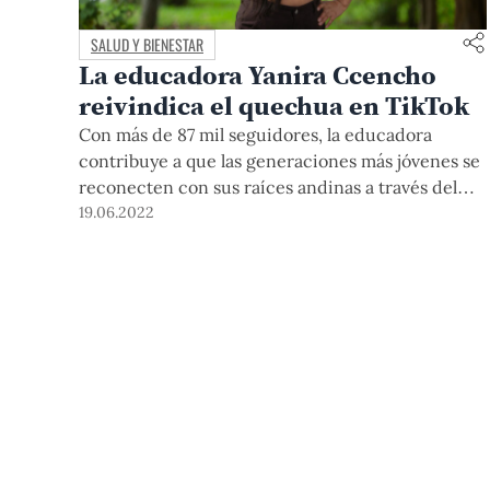
SALUD Y BIENESTAR
La educadora Yanira Ccencho
reivindica el quechua en TikTok
Con más de 87 mil seguidores, la educadora
contribuye a que las generaciones más jóvenes se
reconecten con sus raíces andinas a través del
quechua y la difusión de su cultura en la popular
19.06.2022
red social.