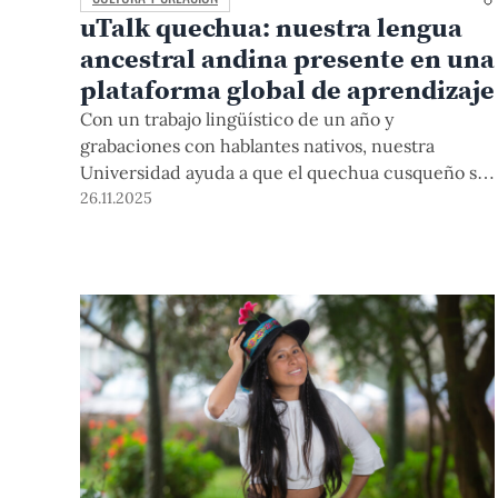
uTalk quechua: nuestra lengua
ancestral andina presente en una
plataforma global de aprendizaje
Con un trabajo lingüístico de un año y
grabaciones con hablantes nativos, nuestra
Universidad ayuda a que el quechua cusqueño se
incorpore por primera vez a uTalk, una de las
26.11.2025
apps de idiomas más importantes del mundo. La
comunidad PUCP tendrá acceso a mil licencias
gratuitas por un año.