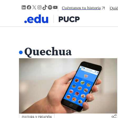
LinkedIn
Facebook
X
Instagram
TikTok
Spotify
YouTube
Cuéntanos tu historia
Qui
Quechua
CULTURA Y CREACIÓN