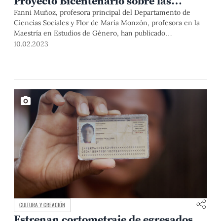
Proyecto Bicentenario sobre las
mujeres de la época republicana
Fanni Muñoz, profesora principal del Departamento de
Ciencias Sociales y Flor de María Monzón, profesora en la
Maestría en Estudios de Género, han publicado
recientemente el libro La igualdad de las mujeres en la
10.02.2023
República: una promesa por cumplir. La obra documenta las
luchas de las mujeres peruanas por sus derechos a lo largo
de la historia republicana.
CULTURA Y CREACIÓN
Estrenan cortometraje de egresados