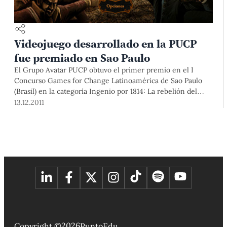
Videojuego desarrollado en la PUCP
fue premiado en Sao Paulo
El Grupo Avatar PUCP obtuvo el primer premio en el I
Concurso Games for Change Latinoamérica de Sao Paulo
(Brasil) en la categoría Ingenio por 1814: La rebelión del
Cusco, videojuego que forma parte de la saga Proyecto
13.12.2011
Bicentenario, que está siendo desarrollado para
conmemorar los 200 años de la independencia del Perú.
2026
Copyright ©
PuntoEdu.