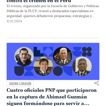
contra el crimen en el Perú
El evento, organizado por la Escuela de Gobierno y Políticas
Públicas de la PUCP, reunió a destacados especialistas en
seguridad, quienes debatieron propuestas, estrategias y
reformas para reforzar la lucha contra el crimen
12.12.2024
organizado. La colaboración entre academia y Policía, así
como el policiamiento basado en evidencia son algunas de
las soluciones.
CULTURA Y CREACIÓN
Cuatro oficiales PNP que participaron
en la captura de Abimael Guzmán
siguen formándose para servir a