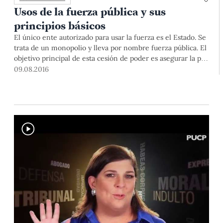
Usos de la fuerza pública y sus
principios básicos
El único ente autorizado para usar la fuerza es el Estado. Se
trata de un monopolio y lleva por nombre fuerza pública. El
objetivo principal de esta cesión de poder es asegurar la paz
y el orden público. Sin embargo, hechos recientes ponen en
09.08.2016
cuestión los límites y condiciones de este acuerdo. ¿Qué
tienen en común el caso de Jerson Falla, víctima de
violencia policial en Perú, y los asesinatos de
afroamericanos en EE.UU.? Cristina Blanco, coordinadora
académica y de investigaciones del IDEHPUCP, nos
aproxima a los límites y componentes de derechos humanos
del uso de la fuerza pública representada por la Policía.