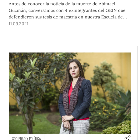
nuestro país
Antes de conocer la noticia de la muerte de Abimael
Guzmán, conversamos con 4 exintegrantes del GEIN que
defendieron sus tesis de maestría en nuestra Escuela de
Gobierno y Políticas Públicas. Su servicio fue crucial en la
11.09.2021
captura del cabecilla de Sendero Luminoso y, hoy, como
coroneles, potencian sus conocimientos para seguir
aportando a la seguridad y desarrollo del Perú.
SOCIEDAD Y POLÍTICA