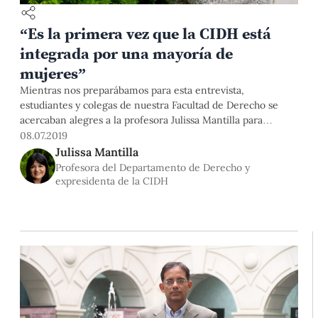
“Es la primera vez que la CIDH está
integrada por una mayoría de
mujeres”
Mientras nos preparábamos para esta entrevista,
estudiantes y colegas de nuestra Facultad de Derecho se
acercaban alegres a la profesora Julissa Mantilla para
felicitarla por haber sido elegida miembro de la Comisión
08.07.2019
Interamericana de Derechos Humanos, el 28 de junio
Julissa Mantilla
pasado, durante la 49ª Asamblea General de la OEA.
Profesora del Departamento de Derecho y
Conversamos con la investigadora y catedrática PUCP sobre
expresidenta de la CIDH
los retos de este nuevo encargo y la situación de los
derechos humanos en la región latinoamericana.