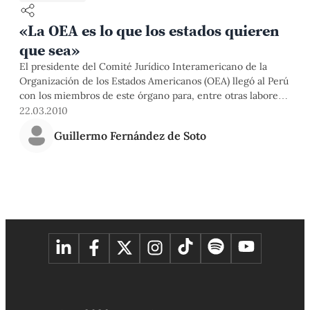
«La OEA es lo que los estados quieren
que sea»
El presidente del Comité Jurídico Interamericano de la
Organización de los Estados Americanos (OEA) llegó al Perú
con los miembros de este órgano para, entre otras labores,
compartir sus conocimientos con alumnos del Instituto de
22.03.2010
Estudios Internacionales (IDEI) de la Católica. Este martes
Guillermo Fernández de Soto
participará en un conversatorio en el Instituto Riva-Agüero
de nuestra Universidad. PuntoEdu conversó con él.