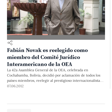
Fabián Novak es reelegido como
miembro del Comité Jurídico
Interamericano de la OEA
La 42a Asamblea General de la OEA, celebrada en
Cochabamba, Bolivia, decidió por aclamación de todos los
países miembros, reelegir al prestigioso internacionalista
peruano Fabián Novak, como miembro del Comité Jurídico
07.06.2012
Interamericano (CJI) de la OEA, de la cual hoy es su
vicepresidente.