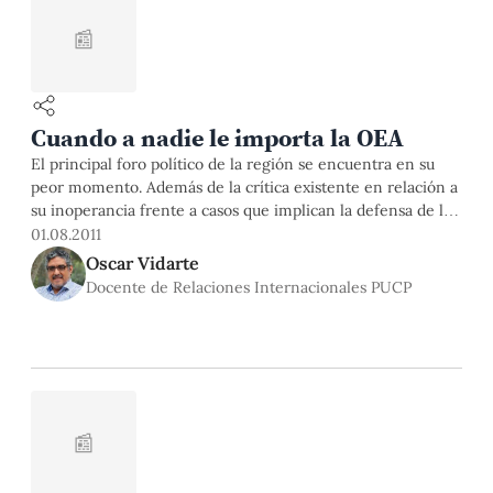
📰
Cuando a nadie le importa la OEA
El principal foro político de la región se encuentra en su
peor momento. Además de la crítica existente en relación a
su inoperancia frente a casos que implican la defensa de la
democracia, como el golpe de estado en Honduras (2011) o
01.08.2011
la seguridad internacional, como la violación de la soberanía
Oscar Vidarte
y la integridad territorial de Ecuador por parte de Colombia
Docente de Relaciones Internacionales PUCP
(2008), en la actualidad dos de sus principales miembros
(EE.UU. y Venezuela) parecen haberse puesto de acuerdo,
cada uno desde su reducto, para atacar a la OEA.
📰