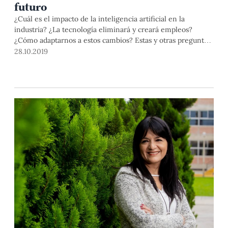
futuro
¿Cuál es el impacto de la inteligencia artificial en la
industria? ¿La tecnología eliminará y creará empleos?
¿Cómo adaptarnos a estos cambios? Estas y otras preguntas
fueron discutidas, desde diversas aristas, en Prospecta
28.10.2019
Américas, primer seminario internacional sobre prospectiva
tecnológica, y el 14° Congreso Iberoamericano de
Computación Aplicada a la Industria de Procesos – CAIP’
2019, dos importantes eventos internacionales con sede en
la PUCP.