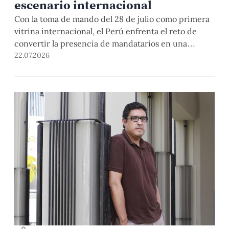
escenario internacional
Con la toma de mando del 28 de julio como primera
vitrina internacional, el Perú enfrenta el reto de
convertir la presencia de mandatarios en una
agenda sostenida. Especialistas PUCP plantean
22.07.2026
superar la reacción coyuntural, y construir una
política exterior con institucionalidad, cooperación
y capacidad de liderazgo regional.