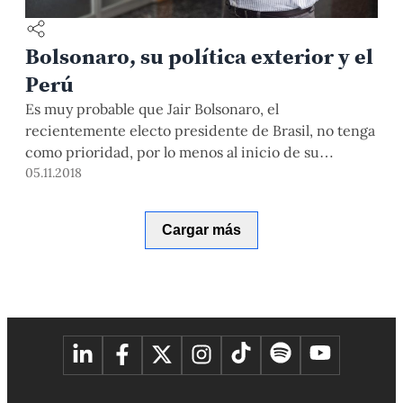
Bolsonaro, su política exterior y el
Perú
Es muy probable que Jair Bolsonaro, el
recientemente electo presidente de Brasil, no tenga
como prioridad, por lo menos al inicio de su
gobierno, los asuntos internacionales. El
05.11.2018
difícil escenario interno –una economía saliendo de
una de las peores recesiones de su historia y una
Cargar más
profunda crisis política que ha ensuciado a la mayor
parte del establishment– nos […]