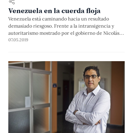
Venezuela en la cuerda floja
Venezuela está caminando hacia un resultado
demasiado riesgoso. Frente a la intransigencia y
autoritarismo mostrado por el gobierno de Nicolás
Maduro, la ruta optada por la oposición puede
07.05.2019
conducir a un escenario de violencia con
consecuencias que pueden ser lamentables.
Quebrar la lealtad de las Fuerzas Armadas
venezolanas al presidente Maduro resulta, para la
oposición […]