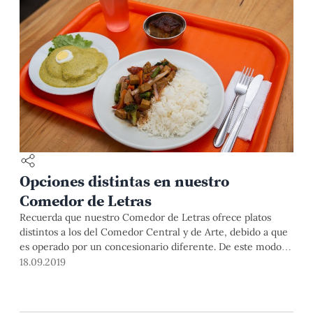
Opciones distintas en nuestro
Comedor de Letras
Recuerda que nuestro Comedor de Letras ofrece platos
distintos a los del Comedor Central y de Arte, debido a que
es operado por un concesionario diferente. De este modo,
encontrarás opciones diferentes para el Menú
18.09.2019
Universitario, Menú Vegetariano, Plato del día y platos a la
carta. Como siempre, puedes revisar su programación
semanal y la