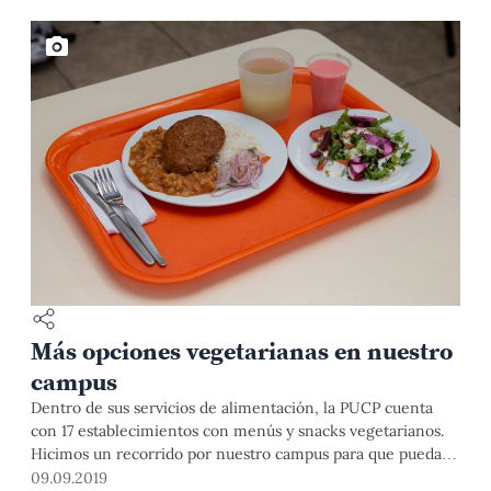
Más opciones vegetarianas en nuestro
campus
Dentro de sus servicios de alimentación, la PUCP cuenta
con 17 establecimientos con menús y snacks vegetarianos.
Hicimos un recorrido por nuestro campus para que puedas
conocerlos en esta galería de fotos. ¿Qué esperas para
09.09.2019