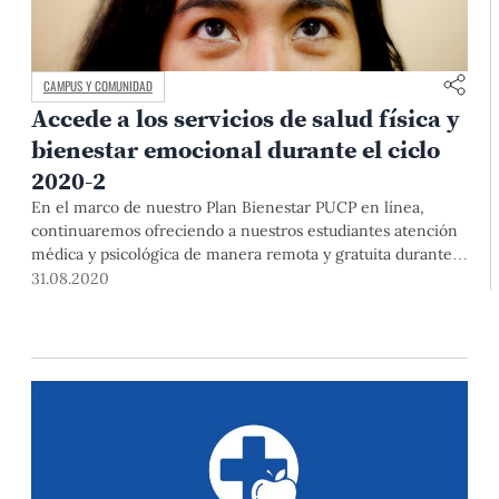
CAMPUS Y COMUNIDAD
Accede a los servicios de salud física y
bienestar emocional durante el ciclo
2020-2
En el marco de nuestro Plan Bienestar PUCP en línea,
continuaremos ofreciendo a nuestros estudiantes atención
médica y psicológica de manera remota y gratuita durante
el receso de medio año y el semestre 2020-2. ¡Mente sana
31.08.2020
en cuerpo sano!