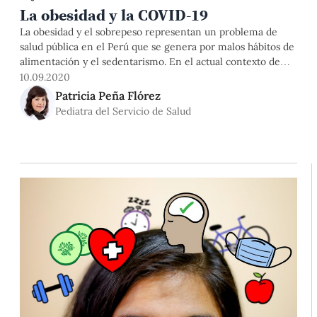
La obesidad y la COVID-19
La obesidad y el sobrepeso representan un problema de
salud pública en el Perú que se genera por malos hábitos de
alimentación y el sedentarismo. En el actual contexto de
pandemia, este problema se ha agravado y repercute en
10.09.2020
nuestra salud. Por ello, en este artículo comentaremos
Patricia Peña Flórez
sobre la relación entre la obesidad y la
Pediatra del Servicio de Salud