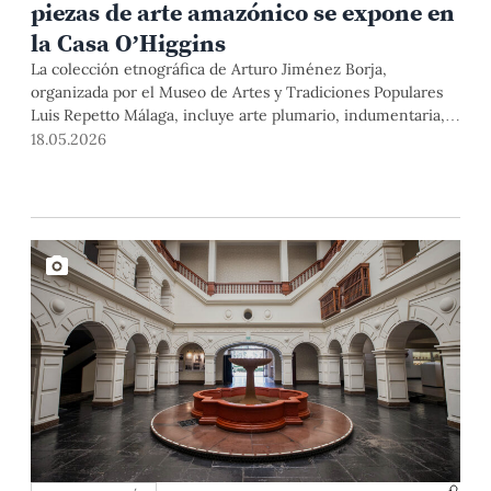
piezas de arte amazónico se expone en
la Casa O’Higgins
La colección etnográfica de Arturo Jiménez Borja,
organizada por el Museo de Artes y Tradiciones Populares
Luis Repetto Málaga, incluye arte plumario, indumentaria,
cestería, alhajas e instrumentos musicales. Los objetos
18.05.2026
fueron recolectados por el investigador, coleccionista y
gestor cultural a mediados del siglo XX, y se encuentran en
excelente estado de conservación.