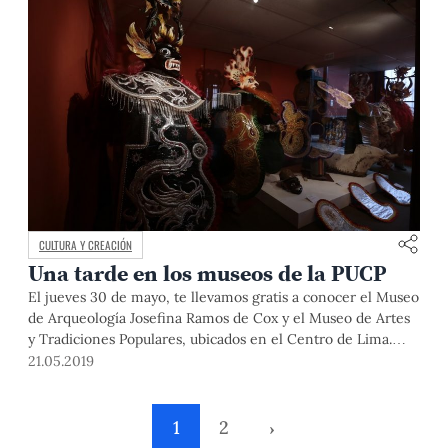
CULTURA Y CREACIÓN
Una tarde en los museos de la PUCP
El jueves 30 de mayo, te llevamos gratis a conocer el Museo
de Arqueología Josefina Ramos de Cox y el Museo de Artes
y Tradiciones Populares, ubicados en el Centro de Lima.
¡Entérate más!
21.05.2019
1
2
›