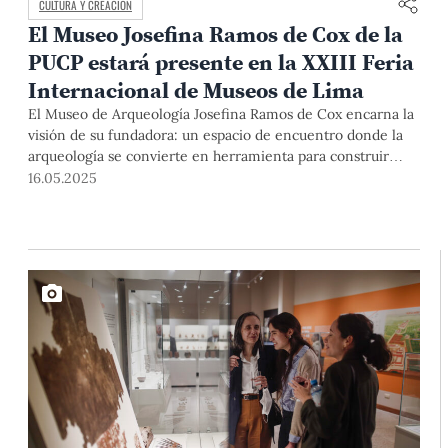
CULTURA Y CREACIÓN
El Museo Josefina Ramos de Cox de la
PUCP estará presente en la XXIII Feria
Internacional de Museos de Lima
El Museo de Arqueología Josefina Ramos de Cox encarna la
visión de su fundadora: un espacio de encuentro donde la
arqueología se convierte en herramienta para construir
memoria, identidad y ciudadanía; más allá de conservar
16.05.2025
objetos, promueve formación, reflexión y diálogo con la
historia. Con motivo del Mes Mundial de los Museos, estará
presente, este 17 y 18 de mayo, en la Feria Internacional de
Museos.