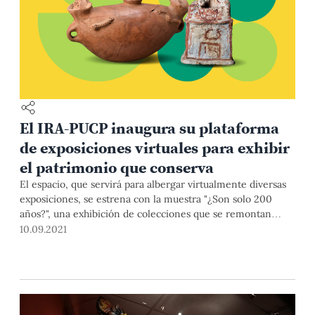
El IRA-PUCP inaugura su plataforma
de exposiciones virtuales para exhibir
el patrimonio que conserva
El espacio, que servirá para albergar virtualmente diversas
exposiciones, se estrena con la muestra "¿Son solo 200
años?", una exhibición de colecciones que se remontan
desde la época prehispánica para mostrar la construcción de
10.09.2021
la identidad peruana a lo largo de la historia.