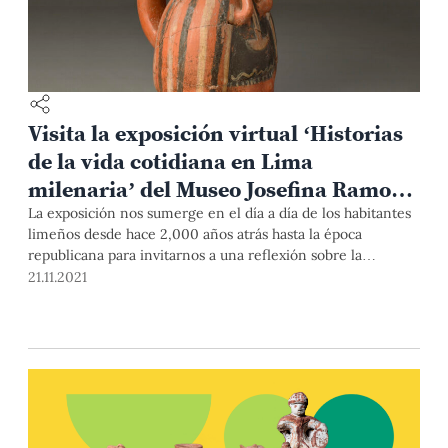
Visita la exposición virtual ‘Historias
de la vida cotidiana en Lima
milenaria’ del Museo Josefina Ramos
de Cox
La exposición nos sumerge en el día a día de los habitantes
limeños desde hace 2,000 años atrás hasta la época
republicana para invitarnos a una reflexión sobre la
identidad milenaria y multicultural de la ciudad. Así el
21.11.2021
museo celebra sus 50 años.