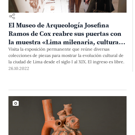
El Museo de Arqueología Josefina
Ramos de Cox reabre sus puertas con
la muestra «Lima milenaria, cultura y
memoria de la vida cotidiana”
Visita la exposición permanente que reúne diversas
colecciones de piezas para mostrar la evolución cultural de
la ciudad de Lima desde el siglo I al XIX. El ingreso es libre.
26.10.2022