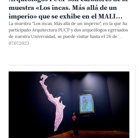
muestra «Los incas. Más allá de un
imperio» que se exhibe en el MALI
hasta el 26 de noviembre
La muestra "Los incas. Más allá de un imperio", en la que ha
participado Arquitectura PUCP y dos arqueólogos egresados
de nuestra Universidad, se puede visitar hasta el 26 de
noviembre. ¡No te la pierdas!
07.07.2023