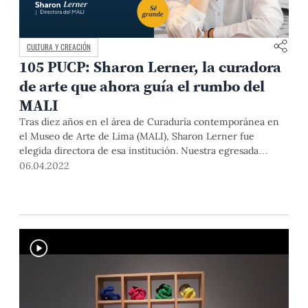
CULTURA Y CREACIÓN
105 PUCP: Sharon Lerner, la curadora
de arte que ahora guía el rumbo del
MALI
Tras diez años en el área de Curaduría contemporánea en
el Museo de Arte de Lima (MALI), Sharon Lerner fue
elegida directora de esa institución. Nuestra egresada
cuenta que su mayor reto será acercar más públicos a este
06.04.2022
espacio, siempre con una mirada contemporánea.