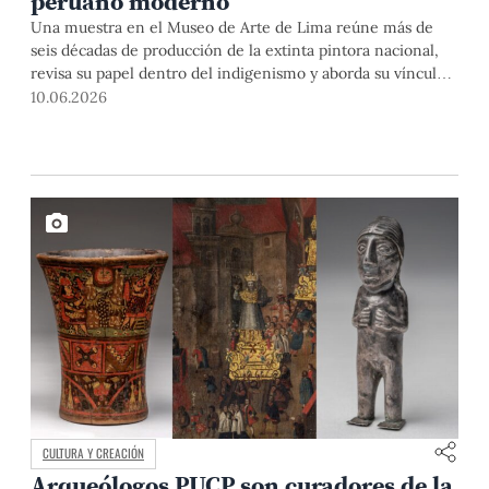
peruano moderno
Una muestra en el Museo de Arte de Lima reúne más de
seis décadas de producción de la extinta pintora nacional,
revisa su papel dentro del indigenismo y aborda su vínculo
con las vanguardias internacionales. La exposición cuenta
10.06.2026
con la colaboración de la Fundación Julia Codesido, cuya
presidencia está a cargo de la PUCP desde el año 2004, y
evidencia la vigencia de una obra que continúa dialogando
con el presente del país.
CULTURA Y CREACIÓN
Arqueólogos PUCP son curadores de la