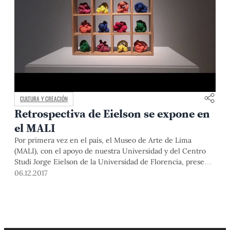
CULTURA Y CREACIÓN
Retrospectiva de Eielson se expone en
el MALI
Por primera vez en el país, el Museo de Arte de Lima
(MALI), con el apoyo de nuestra Universidad y del Centro
Studi Jorge Eielson de la Universidad de Florencia, presenta
una retrospectiva de Jorge Eduardo Eielson, piedra angular
06.12.2017
del arte peruano contemporáneo.