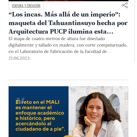
CULTURA Y CREACIÓN
“Los incas. Más allá de un imperio”:
maqueta del Tahuantinsuyo hecha por
Arquitectura PUCP ilumina esta
muestra en el MALI
El mapa de cuatro metros de altura fue diseñado
digitalmente y tallado en madera, con corte computarizado,
en el Laboratorio de Fabricación de la Facultad de
Arquitectura y Urbanismo PUCP. Es una pieza importante
21.06.2023
en esta muestra del MALI, pues suma territorios a la silueta
del Tahuantinsuyo y muestra su compleja topografía.