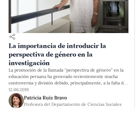
La importancia de introducir la
perspectiva de género en la
investigación
La promoción de la llamada “perspectiva de género” en la
educación peruana ha generado recientemente mucha
controversia y división debido, principalmente, a la falta de
información que hay sobre el tema. La perspectiva de
12.06.2019
género puede entenderse como una aproximación reflexiva
Patricia Ruiz Bravo
y crítica que estudia cómo las diferencias de género entre
Profesora del Departamento de Ciencias Sociales
los miembros de la