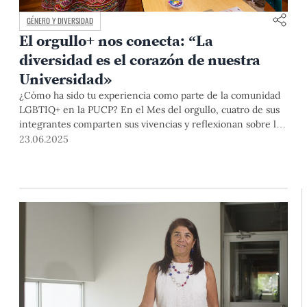
GÉNERO Y DIVERSIDAD
El orgullo+ nos conecta: “La
diversidad es el corazón de nuestra
Universidad»
¿Cómo ha sido tu experiencia como parte de la comunidad
LGBTIQ+ en la PUCP? En el Mes del orgullo, cuatro de sus
integrantes comparten sus vivencias y reflexionan sobre los
avances y desafíos para promover el respeto y bienestar en
23.06.2025
el campus. Como parte de las actividades de la campaña El
orgullo+ nos conecta, pintaron hitos de su historia como
comunidad en tablas de Sarhua, que estarán expuestas en el
recibidor del B100 hasta el 30 de junio.