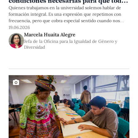
condiciones necesarias para que todas
las personas puedan aprender,
Quienes trabajamos en la universidad solemos hablar de
formación integral. Es una expresión que repetimos con
participar y desarrollarse
frecuencia, pero que cobra especial sentido cuando nos
plenamente»
preguntamos qué tipo de profesionales, ciudadanas y
19.06.2026
ciudadanos necesita hoy nuestro país. La universidad es, sin
Marcela Huaita Alegre
duda, un espacio para adquirir conocimientos especializados
Jefa de la Oficina para la Igualdad de Género y
y desarrollar competencias profesionales. Pero es también
Diversidad
uno