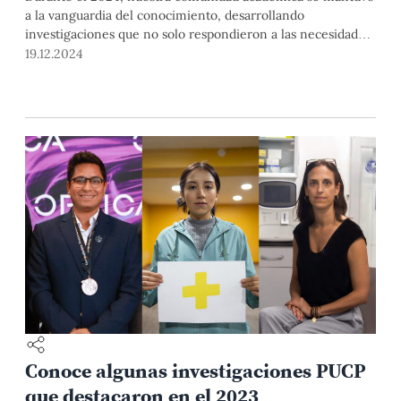
a la vanguardia del conocimiento, desarrollando
investigaciones que no solo respondieron a las necesidades
del presente, sino que también abrieron caminos hacia el
19.12.2024
futuro. Estas iniciativas abarcaron diversas disciplinas y
buscaron generar un impacto positivo en la sociedad.
Conoce algunas investigaciones PUCP
que destacaron en el 2023