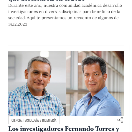
Durante este año, nuestra comunidad académica desarrolló
investigaciones en diversas disciplinas para beneficio de la
sociedad. Aquí te presentamos un recuento de algunos de
los proyectos que difundimos en los medios de
14.12.2023
comunicación PUCP en el 2023.
CIENCIA, TECNOLOGÍA E INGENIERÍA
Los investigadores Fernando Torres y