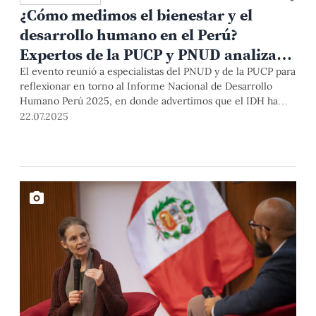
¿Cómo medimos el bienestar y el
desarrollo humano en el Perú?
Expertos de la PUCP y PNUD analizan
nuestros avances y desafíos al 2025
El evento reunió a especialistas del PNUD y de la PUCP para
reflexionar en torno al Informe Nacional de Desarrollo
Humano Perú 2025, en donde advertimos que el IDH ha
aumentado en 2.1%. Así se analizaron los avances, brechas y
22.07.2025
desafíos de nuestro país en términos de gobernabilidad,
cohesión social y bienestar.