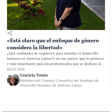
«Está claro que el enfoque de género
considera la libertad»
¿Qué cualidades se requieren para estudiar el desarrollo
humano en América Latina?A mí me parece que lo primero
y más importante para los profesionales que se dedican al
desarrollo humano, ya sea como investigadores, docentes o
09.05.2019
que están en la actividad cotidiana o en el circuito de
Graciela Tonón
generación de políticas públicas, es tener en claro que
Miembro del Consejo Consultivo del Instituto de
Desarrollo Humano de América Latina