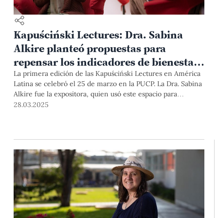
Kapuściński Lectures: Dra. Sabina
Alkire planteó propuestas para
repensar los indicadores de bienestar
en sociedades desiguales
La primera edición de las Kapuściński Lectures en América
Latina se celebró el 25 de marzo en la PUCP. La Dra. Sabina
Alkire fue la expositora, quien usó este espacio para
repensar el desarrollo humano integral a partir de una
28.03.2025
métrica multidimensional.