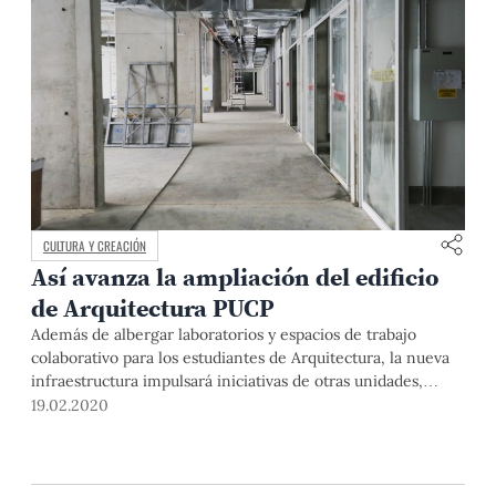
CULTURA Y CREACIÓN
Así avanza la ampliación del edificio
de Arquitectura PUCP
Además de albergar laboratorios y espacios de trabajo
colaborativo para los estudiantes de Arquitectura, la nueva
infraestructura impulsará iniciativas de otras unidades,
como Diseño Industrial y Escultura; o las secciones
19.02.2020
Ingeniería Civil, Ingeniería Mecánica, Ingeniería
Mecatrónica e Ingeniería Industrial.