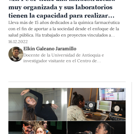
muy organizada y sus laboratorios
tienen la capacidad para realizar
ciencia de punta»
Lleva más de 15 años dedicados a la química farmacéutica
con el fin de aportar a la sociedad desde el enfoque de la
salud pública. Ha trabajado en proyectos vinculados a
enfermedades como el VIH y la malaria. Actualmente, viene
16.12.2022
colaborando en una investigación sobre el SARS-CoV-2 y
Elkin Galeano Jaramillo
escogió a la PUCP para realizar una estancia de
Docente de la Universidad de Antioquia e
investigación.
investigador visitante en el Centro de
Espectroscopía de Resonancia Magnética Nuclear de
la PUCP (CERMN PUCP)