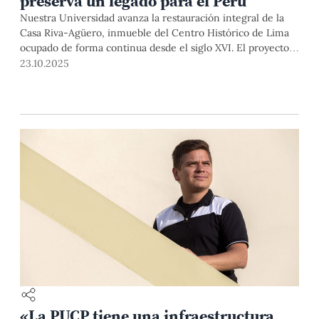
preserva un legado para el Perú
Nuestra Universidad avanza la restauración integral de la
Casa Riva-Agüero, inmueble del Centro Histórico de Lima
ocupado de forma continua desde el siglo XVI. El proyecto
combina arqueología, conservación material y tecnologías
23.10.2025
estructurales para devolver a la casona legada por José de la
Riva-Agüero y Osma su función académica y cultural.
«La PUCP tiene una infraestructura