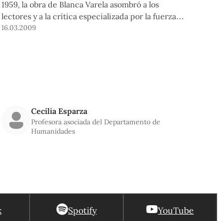
1959, la obra de Blanca Varela asombró a los
lectores y a la crítica especializada por la fuerza y
la lucidez con las que explora la subjetividad y el
16.03.2009
mundo exterior.
Cecilia Esparza
Profesora asociada del Departamento de
Humanidades
k
Spotify
YouTube