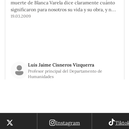
muerte de Blanca Varela dice claramente cuánto
significaron para nosotros su vida y su obra, y nos
permite reflexionar sobre lo que ha significado su
19.03.2009
poesía en nuestra generación.
Luis Jaime Cisneros Vizquerra
Profesor principal del Departamento de
Humanidades
Instagram
Tikto