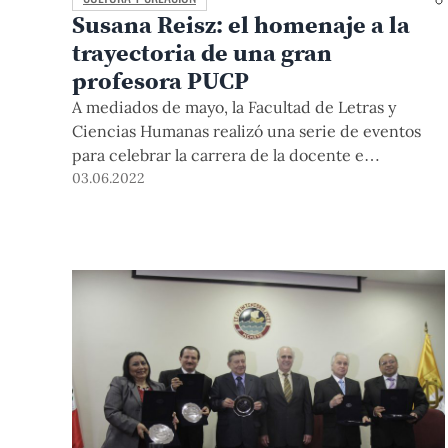
Susana Reisz: el homenaje a la
trayectoria de una gran
profesora PUCP
A mediados de mayo, la Facultad de Letras y
Ciencias Humanas realizó una serie de eventos
para celebrar la carrera de la docente e
investigadora argentina.
03.06.2022