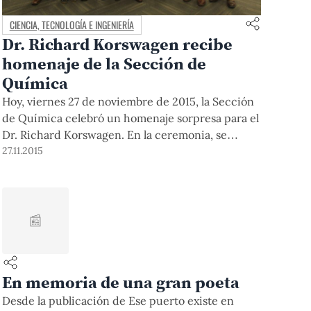
CIENCIA, TECNOLOGÍA E INGENIERÍA
Dr. Richard Korswagen recibe
homenaje de la Sección de
Química
Hoy, viernes 27 de noviembre de 2015, la Sección
de Química celebró un homenaje sorpresa para el
Dr. Richard Korswagen. En la ceremonia, se
destacó su labor en la gestión académica así como
27.11.2015
su rol en la revolución del plan de estudios de la
Especialidad de Química.
📰
En memoria de una gran poeta
Desde la publicación de Ese puerto existe en