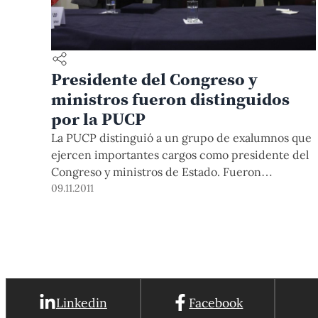
Presidente del Congreso y
ministros fueron distinguidos
por la PUCP
La PUCP distinguió a un grupo de exalumnos que
ejercen importantes cargos como presidente del
Congreso y ministros de Estado. Fueron
homenajeados Daniel Abugattas, Presidente del
09.11.2011
Congreso de la República, Rafael Roncagliolo,
Ministro de Relaciones Exteriores; Francisco
Eguiguren, Ministro de Justicia; Rudecindo Vega,
Ministro de Trabajo y Promoción del Empleo; Kurt
Burneo, Ministro de la
Linkedin
Facebook