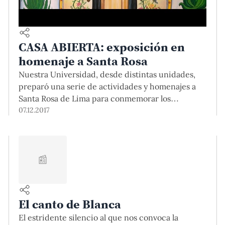
CASA ABIERTA: exposición en
homenaje a Santa Rosa
Nuestra Universidad, desde distintas unidades,
preparó una serie de actividades y homenajes a
Santa Rosa de Lima para conmemorar los
cuatrocientos años de su fallecimiento. La
07.12.2017
muestra de Santa Rosa estará abierta al público en
el CAPU, este domingo 10 en Casa Abierta.
📰
El canto de Blanca
El estridente silencio al que nos convoca la