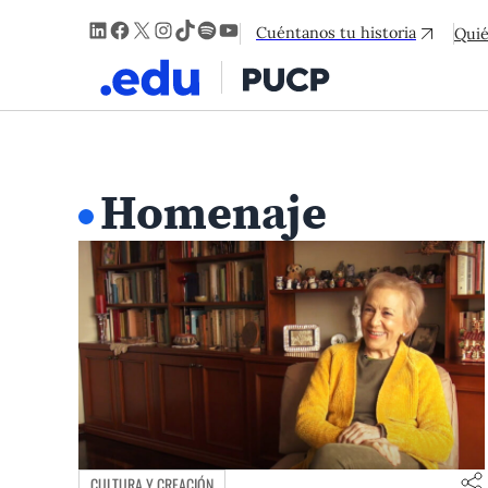
LinkedIn
Facebook
X
Instagram
TikTok
Spotify
YouTube
Cuéntanos tu historia
Qui
Homenaje
CULTURA Y CREACIÓN