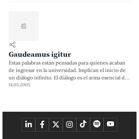
📰
Gaudeamus igitur
Estas palabras están pensadas para quienes acaban
de ingresar en la universidad. Implican el inicio de
un diálogo infinito. El diálogo es el arma esencial de
un universitario. Los verdaderos arquitectos de una
14.03.2005
universidad somos los profesores y los estudiantes; y
cuanto más estudiantes seamos los profesores, la
universidad será más universidad. Porque la
universidad […]