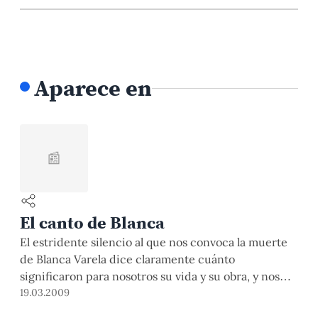
Aparece en
📰
El canto de Blanca
El estridente silencio al que nos convoca la muerte
de Blanca Varela dice claramente cuánto
significaron para nosotros su vida y su obra, y nos
permite reflexionar sobre lo que ha significado su
19.03.2009
poesía en nuestra generación.