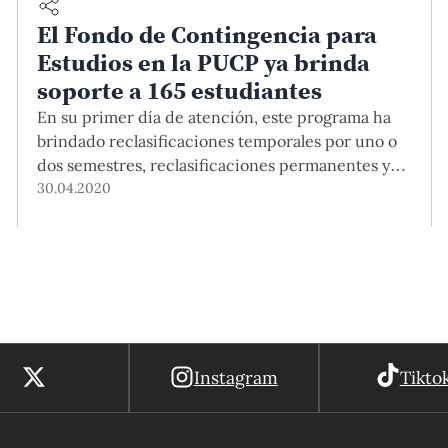
El Fondo de Contingencia para
Estudios en la PUCP ya brinda
soporte a 165 estudiantes
En su primer día de atención, este programa ha
brindado reclasificaciones temporales por uno o
dos semestres, reclasificaciones permanentes y
becas completas.
30.04.2020
Instagram
Tikto