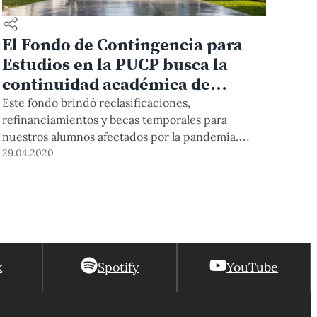
El Fondo de Contingencia para
Estudios en la PUCP busca la
continuidad académica de
nuestros estudiantes
Este fondo brindó reclasificaciones,
refinanciamientos y becas temporales para
nuestros alumnos afectados por la pandemia.
Desde el 25 de mayo, otorgará alternativas de
29.04.2020
financiamiento a las solicitudes que lleguen con la
documentación correspondiente hasta el viernes
29 de mayo. En atención a un pedido de la
representación estudiantil, se podrá solicitar el
retiro total o parcial de cursos hasta antes de los
parciales.
k
Spotify
YouTube