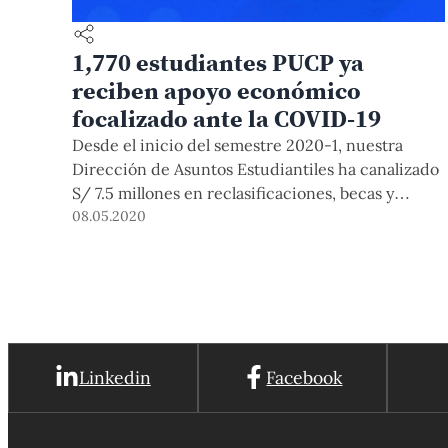
1,770 estudiantes PUCP ya
reciben apoyo económico
focalizado ante la COVID-19
Desde el inicio del semestre 2020-1, nuestra
Dirección de Asuntos Estudiantiles ha canalizado
S/ 7.5 millones en reclasificaciones, becas y
financiamientos para 1,770 estudiantes ante los
08.05.2020
efectos de la pandemia que vivimos. Además,
3,854 miembros de nuestra comunidad ya son
parte del Fondo Conectividad PUCP.
Linkedin
Facebook