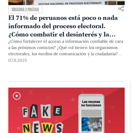
SOCIEDAD Y POLÍTICA
El 71% de peruanos está poco o nada
informado del proceso electoral.
¿Cómo combatir el desinterés y la
desinformación por las próximas
¿Cómo fortalecer el acceso a información confiable de cara
a las próximos comicios? ¿Qué rol tienen los organismos
elecciones?
electorales, los medios de comunicación y la ciudadanía?
Estos fueron algunos de los puntos tratados en el seminario
07.11.2025
“Elecciones 2026: oportunidades y riesgos en un contexto
de polarización y desinformación”, que contó con la
participación de representantes de instituciones públicas,
privadas, docentes y el expresidente Francisco Sagasti.