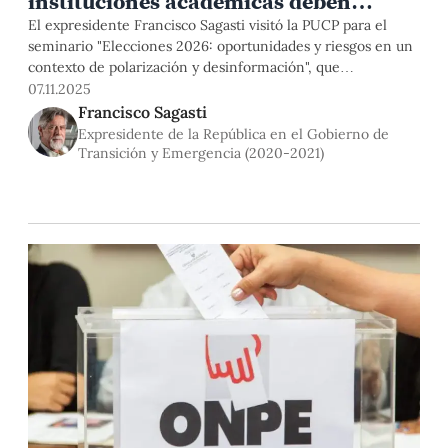
instituciones académicas deben
dirigirse directamente a la
El expresidente Francisco Sagasti visitó la PUCP para el
seminario "Elecciones 2026: oportunidades y riesgos en un
ciudadanía»
contexto de polarización y desinformación", que
organizaron el Departamento de Comunicaciones y la
07.11.2025
Facultad de Ciencias y Artes de la Comunicación. Hablamos
Francisco Sagasti
sobre el deterioro de la gobernabilidad, la importancia de la
Expresidente de la República en el Gobierno de
información verificable, el papel de la universidad y la
Transición y Emergencia (2020-2021)
perspectiva política de las próximas elecciones generales en
nuestro país.