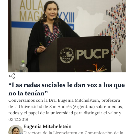
“Las redes sociales le dan voz a los que
no la tenían”
Conversamos con la Dra. Eugenia Mitchelstein, profesora
de la Universidad de San Andrés (Argentina) sobre medios,
redes y el papel de la universidad para distinguir el valor y la
condición de verdad en distintas informaciones.
03.12.2019
Eugenia Mitchelstein
Directora de la Licenciatura en Comunicación de la