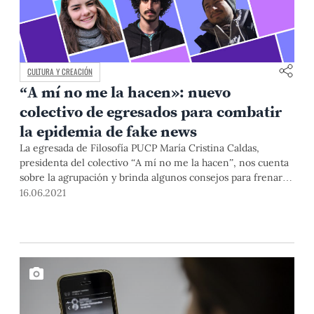
CULTURA Y CREACIÓN
“A mí no me la hacen»: nuevo
colectivo de egresados para combatir
la epidemia de fake news
La egresada de Filosofía PUCP María Cristina Caldas,
presidenta del colectivo “A mí no me la hacen”, nos cuenta
sobre la agrupación y brinda algunos consejos para frenar la
epidemia de desinformación que vivimos en estos días.
16.06.2021