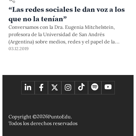
“Las redes sociales le dan voz a los
que no la tenían”
Conversamos con la Dra. Eugenia Mitchelstein,
profesora de la Universidad de San Andrés
(Argentina) sobre medios, redes y el papel de la
universidad para distinguir el valor y la condición de
03.12.2019
verdad en distintas informaciones.
2026
Copyright ©
PuntoEdu.
Todos los derechos reservados