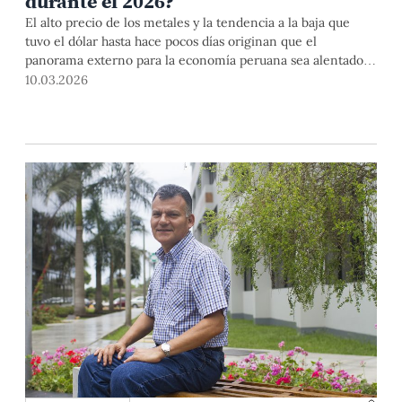
durante el 2026?
El alto precio de los metales y la tendencia a la baja que
tuvo el dólar hasta hace pocos días originan que el
panorama externo para la economía peruana sea alentador
hoy. Sin embargo, existen circunstancias de riesgo para el
10.03.2026
despegue de la misma, como el conflicto bélico en el Medio
Oriente y las sanciones económicas que viene imponiendo
Estados Unidos. Los economistas PUCP Óscar Dancourt y
Gabriel Rodríguez analizan esta coyuntura y comparten
propuestas para crecer más del 3.2% proyectado para este
2026.