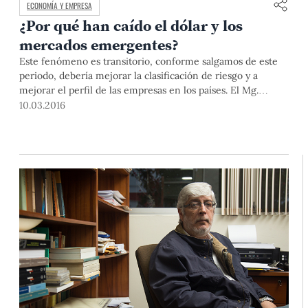
ECONOMÍA Y EMPRESA
¿Por qué han caído el dólar y los
mercados emergentes?
Este fenómeno es transitorio, conforme salgamos de este
periodo, debería mejorar la clasificación de riesgo y a
mejorar el perfil de las empresas en los países. El Mg.
Walther Leandro, docente del Departamento de Gestión y
10.03.2016
Alta Dirección, nos explica la coyuntura y propone algunas
medidas para afrontar estos cambios.