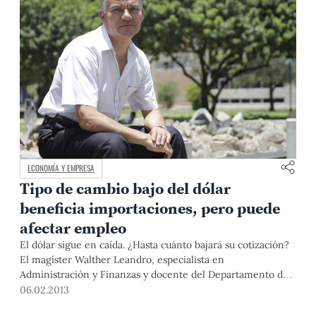
ECONOMÍA Y EMPRESA
Tipo de cambio bajo del dólar
beneficia importaciones, pero puede
afectar empleo
El dólar sigue en caída. ¿Hasta cuánto bajará su cotización?
El magíster Walther Leandro, especialista en
Administración y Finanzas y docente del Departamento de
Ciencias de la Gestión, nos esclarece el panorama.
06.02.2013