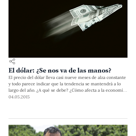
El dólar: ¿Se nos va de las manos?
El precio del dólar lleva casi nueve meses de alza constante
y todo parece indicar que la tendencia se mantendrá a lo
largo del año. ¿A qué se debe? ¿Cómo afecta a la economía
nacional? Y, sobre todo, ¿cómo te afecta a ti?
04.05.2015