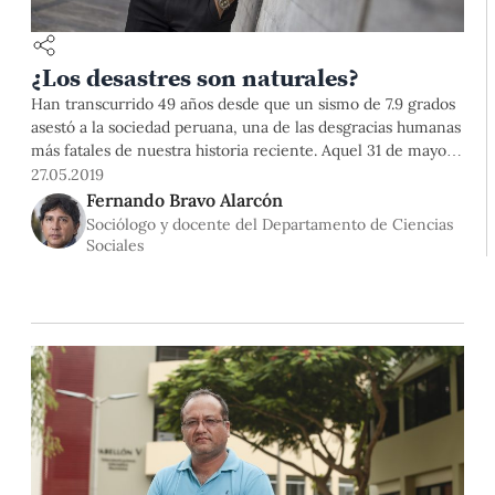
¿Los desastres son naturales?
Han transcurrido 49 años desde que un sismo de 7.9 grados
asestó a la sociedad peruana, una de las desgracias humanas
más fatales de nuestra historia reciente. Aquel 31 de mayo
de 1970, el movimiento telúrico no solo provocó que
27.05.2019
muchas edificaciones en Huaraz o Chimbote se abatieran
Fernando Bravo Alarcón
contra sus habitantes. Gatilló, a su vez,
Sociólogo y docente del Departamento de Ciencias
Sociales