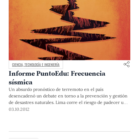
CIENCIA, TECNOLOGÍA E INGENIERÍA
Informe PuntoEdu: Frecuencia
sísmica
Un absurdo pronóstico de terremoto en el país
desencadenó un debate en torno a la prevención y gestión
de desastres naturales. Lima corre el riesgo de padecer un
fuerte sismo, pero una pregunta sigue en pie: ¿qué se está
03.10.2012
haciendo para mitigar sus efectos? Especialistas de la PUCP
exponen sus argumentos.