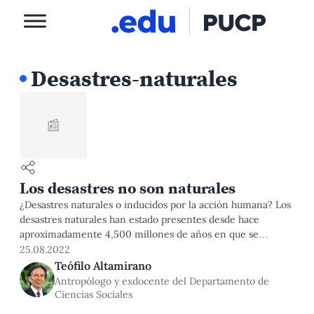
Desastres-naturales
📰
Los desastres no son naturales
¿Desastres naturales o inducidos por la acción humana? Los
desastres naturales han estado presentes desde hace
aproximadamente 4,500 millones de años en que se
produce el llamado “Big Bang” hasta que empiezan las
25.08.2022
acciones humanas sobre la naturaleza. En la actualidad, los
Teófilo Altamirano
únicos desastres naturales que persisten desde las primeras
Antropólogo y exdocente del Departamento de
etapas de formación de nuestro
Ciencias Sociales