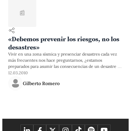
📰
«Debemos prevenir los riesgos, no los
desastres»
Vivir en una zona sísmica y presenciar desastres cada vez
más frecuentes nos hace preguntarnos, ¿estamos
preparados para asumir las consecuencias de un desastre de
gran intensidad? El profesor Gilberto Romero, de la
12.03.2010
Maestría en Gerencia Social con mención en gerencia de
Gilberto Romero
prevención y mitigación de riesgos de desastres de la PUCP,
nos convoca a cambiar de mentalidad para prevenir antes
que lamentar.