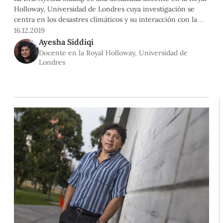
Holloway, Universidad de Londres cuya investigación se
centra en los desastres climáticos y su interacción con la
política. Estuvo en la PUCP invitada por el Departamento de
16.12.2019
Humanidades, la Maestría en Desarrollo Ambiental y la
Ayesha Siddiqi
Facultad de Letras y Ciencias Humanas y conversamos con
Docente en la Royal Holloway, Universidad de
ella sobre el cambio climático, cómo actúa el Estado ante
Londres
eventos ambientales de gran magnitud y los recientes
incendios en Australia.