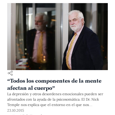
depresión, realizó un estudio sobre depresión en adultos
(ADTS) como un aporte para la prevención de esta
enfermedad.
“Todos los componentes de la mente
afectan al cuerpo”
La depresión y otros desordenes emocionales pueden ser
afrontados con la ayuda de la psicosomática. El Dr. Nick
Temple nos explica que el entorno en el que nos
desarrollamos y nuestras emociones pueden influir en
23.10.2015