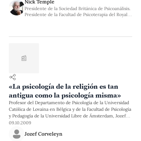
muchos malestares o enfermedades serias, así como nos
Nick Temple
brinda propuestas de solución. El especialista nos visitó para
Presidente de la Sociedad Británica de Psicoanálisis.
la primera edición de la Cátedra Psicoanálisis Británico
Presidente de la Facultad de Psicoterapia del Royal
organizada por la Maestría en Estudios Teóricos en
College of Psychiatrists.
Psicoanálisis.
📰
«La psicología de la religión es tan
antigua como la psicología misma»
Profesor del Departamento de Psicología de la Universidad
Católica de Lovaina en Bélgica y de la Facultad de Psicología
y Pedagogía de la Universidad Libre de Ámsterdam, Jozef
Corveleyn será reconocido este miércoles 14 de octubre
09.10.2009
como profesor honorario de la Católica, en mérito a sus
Jozef Corveleyn
investigaciones en psicología. El destacado psicoanalista