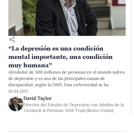
“La depresión es una condición
mental importante, una condición
muy humana”
Alrededor de 300 millones de personas en el mundo sufren
de depresión y es una de las principales causas de
discapacidad, según la OMS. Esta enfermedad se ha
convertido en una de las más frecuentes, pero es, a su vez,
10.04.2017
silenciosa en el ámbito de la salud. Muchas personas optan
David Taylor
por abandonar o no seguir un tratamiento, lo cual genera
Director del Estudio de Depresión con Adultos de la
conductas perjudiciales para sus vidas y su entorno,
Tavistock & Portman NHS Trust (Reino Unido)
especialmente si es de larga duración. Ante ello, el
psicoanalista Dr. David Taylor, quien ha investigado temas
relacionados con el psicoanálisis y la psicopatología de la