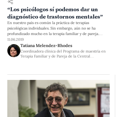
“Los psicólogos sí podemos dar un
diagnóstico de trastornos mentales”
En nuestro país es común la práctica de terapias
psicológicas individuales. Sin embargo, aún no se ha
profundizado mucho en la terapia familiar y de pareja.
Precisamente, ambos ámbitos son dominados por la Dra.
11.06.2019
Tatiana Melendez-Rhodes, quien se desempeña como
Tatiana Melendez-Rhodes
profesora asistente y coordinadora clínica del Programa de
Coordinadora clínica del Programa de maestría en
maestría en Terapia Familiar y de Pareja en el
Terapia Familiar y de Pareja de la Central
Departamento de Consejería y Terapia Familiar de Central
Connecticut State University
Connecticut State University. Aquí, conversamos sobre las
terapias grupales, los problemas más comunes en nuevas
generaciones y de la capacidad del psicólogo para ofrecer
un diagnóstico.