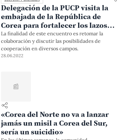
Delegación de la PUCP visita la
embajada de la República de
Corea para fortalecer los lazos
institucionales
La finalidad de este encuentro es retomar la
colaboración y discutir las posibilidades de
cooperación en diversos campos.
28.06.2022
📰
«Corea del Norte no va a lanzar
jamás un misil a Corea del Sur,
sería un suicidio»
En las últimas semanas, la comunidad