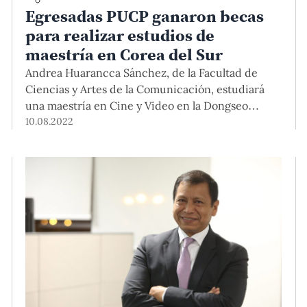
Egresadas PUCP ganaron becas
para realizar estudios de
maestría en Corea del Sur
Andrea Huarancca Sánchez, de la Facultad de
Ciencias y Artes de la Comunicación, estudiará
una maestría en Cine y Video en la Dongseo
University. Asimismo, Katyuska Amaro Barrios, de
10.08.2022
la Facultad de Ciencias Sociales, estudiará una
maestría en Género y Desarrollo en la Escuela de
Graduados en Estudios Internacionales de la
Seoul National University.