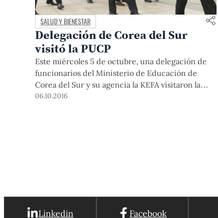
SALUD Y BIENESTAR
Delegación de Corea del Sur
visitó la PUCP
Este miércoles 5 de octubre, una delegación de
funcionarios del Ministerio de Educación de
Corea del Sur y su agencia la KEFA visitaron la
Universidad para conocer el campus y los
06.10.2016
proyectos orientados a la innovación en
educación.
Linkedin
Facebook