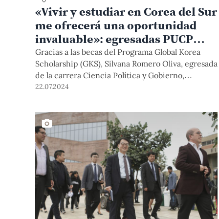
«Vivir y estudiar en Corea del Sur
me ofrecerá una oportunidad
invaluable»: egresadas PUCP
ganaron becas del Programa
Gracias a las becas del Programa Global Korea
Global Korea Scholarship para
Scholarship (GKS), Silvana Romero Oliva, egresada
de la carrera Ciencia Política y Gobierno,
hacer sus maestrías
estudiará la Maestría en Innovación (Master of
22.07.2024
Science in Innovation) en Yonsei University.
Asimismo, María Rojas Ramos, egresada de
Psicología, realizará estudios en Tecnología
Educativa en Dongguk University.