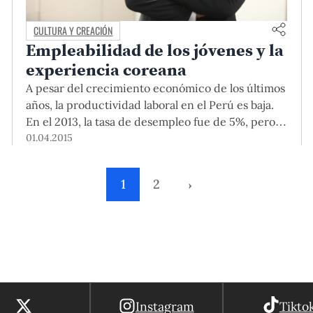
CULTURA Y CREACIÓN
Empleabilidad de los jóvenes y la
experiencia coreana
A pesar del crecimiento económico de los últimos
años, la productividad laboral en el Perú es baja.
En el 2013, la tasa de desempleo fue de 5%, pero
con un 59% de trabajadores asalariados que
01.04.2015
trabajan en la informalidad (es decir, no cuentan
con seguro de salud ni tendrán derecho a una
1
2
›
pensión tras jubilarse). Este problema se agrava si
nos enfocamos en los jóvenes. La tasa de
desempleo juvenil alcanza el 9% en el sector
urbano mientras que la informalidad sube a 82%.
Instagram
Tikto