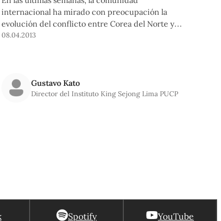
internacional ha mirado con preocupación la
evolución del conflicto entre Corea del Norte y
Corea del Sur. ¿Son reales las amenazas del
08.04.2013
presidente norcoreano Kim Jong-un sobre el
lanzamiento de una bomba nuclear?
Gustavo Kato
Director del Instituto King Sejong Lima PUCP
k
Spotify
YouTube